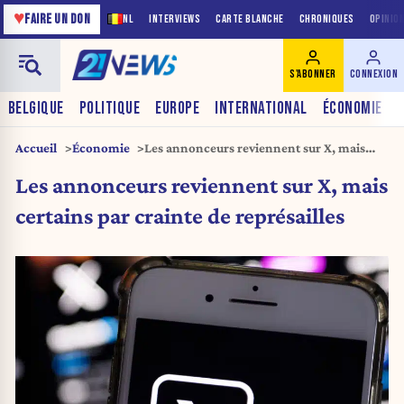
♥
FAIRE UN DON
NL
INTERVIEWS
CARTE BLANCHE
CHRONIQUES
OPINIO
S'ABONNER
CONNEXION
BELGIQUE
POLITIQUE
EUROPE
INTERNATIONAL
ÉCONOMIE
Accueil
Économie
Les annonceurs reviennent sur X, mais
certains par crainte de représailles
Les annonceurs reviennent sur X, mais
certains par crainte de représailles