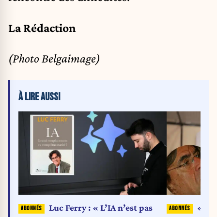
La Rédaction
(Photo Belgaimage)
À LIRE AUSSI
Luc Ferry : « L’IA n’est pas
« L’I