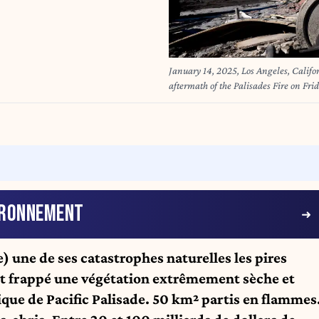
January 14, 2025, Los Angeles, Califo
aftermath of the Palisades Fire on Fri
wildfires fueled by intense Santa Ana
Michael Nigro) (Credit Image: © Mich
IRONNEMENT
) une de ses catastrophes naturelles les pires
ont frappé une végétation extrêmement sèche et
ue de Pacific Palisade. 50 km² partis en flammes