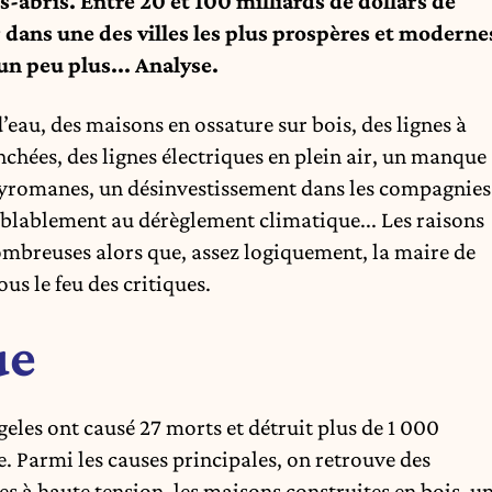
s-abris. Entre 20 et 100 milliards de dollars de
 dans une des villes les plus prospères et moderne
n peu plus... Analyse.
eau, des maisons en ossature sur bois, des lignes à
chées, des lignes électriques en plein air, un manque
pyromanes, un désinvestissement dans les compagnies
blablement au dérèglement climatique... Les raisons
mbreuses alors que, assez logiquement, la maire de
us le feu des critiques.
ue
geles ont causé 27 morts et détruit plus de 1 000
. Parmi les causes principales, on retrouve des
es à haute tension, les maisons construites en bois, u