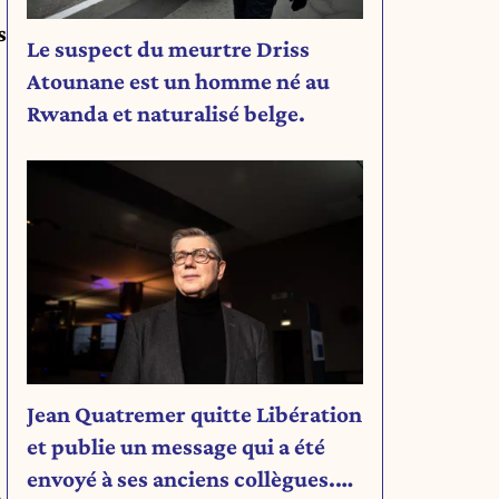
s
Le suspect du meurtre Driss
Atounane est un homme né au
Rwanda et naturalisé belge.
Jean Quatremer quitte Libération
et publie un message qui a été
envoyé à ses anciens collègues.
n