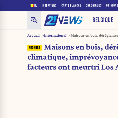
NL
INTERVIEWS
CARTE BLANCHE
CHRONIQUES
OPINION
BELGIQUE
Accueil
International
Maisons en bois, dérèglemen
multiples facteurs ont meurt
Maisons en bois, dé
climatique, imprévoyance
facteurs ont meurtri Los 