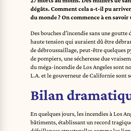
27 morts au moins. Des milliers de san
dégâts. Comment cela a-t-il pu arriver
du monde ? On commence à en savoir u
Des bouches d’incendie sans une goutte d’
haute tension qui auraient dû être débran
de débroussaillage, peut-être quelques 
de pompiers, une sécheresse due vraisem
du méga-incendie de Los Angeles sont no
L.A. et le gouverneur de Californie sont so
Bilan dramatiq
En quelques jours, les incendies à Los An
bâtiments, établissant un record tragique
défaillances structurelles comme les lign