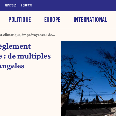
S
ANALYSES
PODCAST
POLITIQUE
EUROPE
INTERNATIONAL
t climatique, imprévoyance : de
ri Los Angeles
règlement
 : de multiples
Angeles