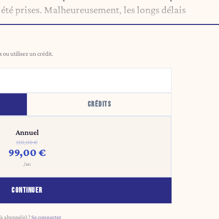
 été prises. Malheureusement, les longs délais
ou utilisez un crédit.
CRÉDITS
Annuel
120,00 €
99,00 €
/an
CONTINUER
à abonné(e) ?
Se connecter