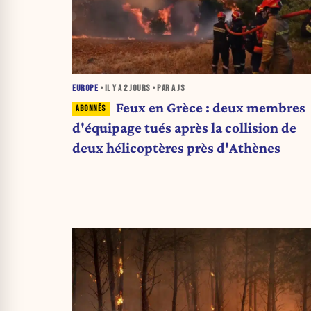
EUROPE
• IL Y A
2 JOURS
• PAR A JS
Feux en Grèce : deux membres
d'équipage tués après la collision de
deux hélicoptères près d'Athènes