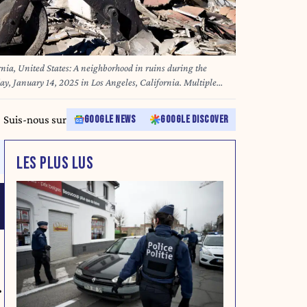
rnia, United States: A neighborhood in ruins during the
day, January 14, 2025 in Los Angeles, California. Multiple
 Winds are burning across Los Angeles County, with (Photo by
ael Nigro/Pacific Press via ZUMA Press Wire)
Suis-nous sur
GOOGLE NEWS
GOOGLE DISCOVER
LES PLUS LUS
.