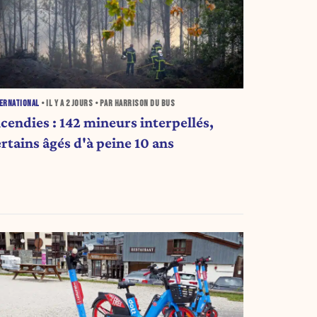
ERNATIONAL
• IL Y A
2 JOURS
• PAR HARRISON DU BUS
ncendies : 142 mineurs interpellés,
rtains âgés d'à peine 10 ans