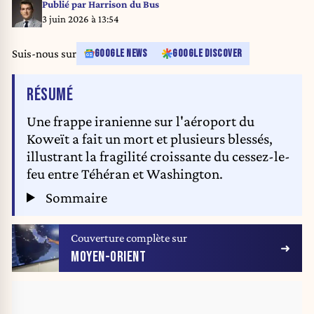
Koweït, le 1er juin 2026. L'aéroport international de Koweït a repris ses
Publié par
Harrison du Bus
activités lundi, accueillant et assurant le trafic des compagnies aériennes
3 juin 2026 à 13:54
arabes et internationales dans le cadre d'un plan de réouverture
progressive à la suite de l'achèvement des travaux de réparation et de
Suis-nous sur
GOOGLE NEWS
GOOGLE DISCOVER
modernisation. (Xinhua/Asad)
DE L'ARTICLE
RÉSUMÉ
Une frappe iranienne sur l'aéroport du
Koweït a fait un mort et plusieurs blessés,
illustrant la fragilité croissante du cessez-le-
feu entre Téhéran et Washington.
Sommaire
Couverture complète sur
MOYEN-ORIENT