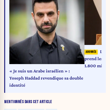
L'hé
prend les c
1.800 millia
« Je suis un Arabe israélien » :
Yoseph Haddad revendique sa double
identité
MENTIONNÉS DANS CET ARTICLE