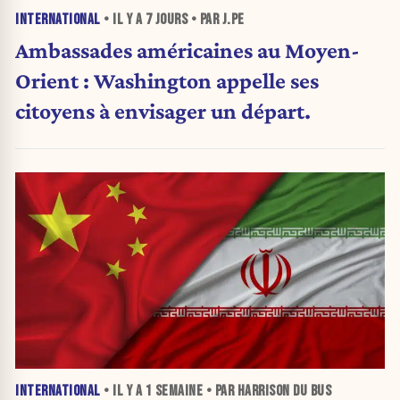
INTERNATIONAL
• IL Y A
7 JOURS
• PAR J.PE
Ambassades américaines au Moyen-
Orient : Washington appelle ses
citoyens à envisager un départ.
INTERNATIONAL
• IL Y A
1 SEMAINE
• PAR HARRISON DU BUS