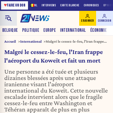
♥
FAIRE UN DON
NL
INTERVIEWS
CARTE BLANCHE
CHRONIQUES
OPINIO
S'ABONNER
CONNEXION
BELGIQUE
POLITIQUE
EUROPE
INTERNATIONAL
ÉCONOMIE
Accueil
International
Malgré le cessez-le-feu, l'Iran frappe
l'aéroport du Koweït et fait un mort
Malgré le cessez-le-feu, l'Iran frappe
l'aéroport du Koweït et fait un mort
Une personne a été tuée et plusieurs
dizaines blessées après une attaque
iranienne visant l'aéroport
international du Koweït. Cette nouvelle
escalade intervient alors que le fragile
cessez-le-feu entre Washington et
Téhéran apparaît de plus en plus