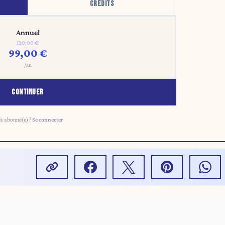
CRÉDITS
Annuel
120,00 €
99,00 €
/an
CONTINUER
à abonné(e) ?
Se connecter