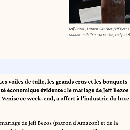
Jeff Bezos , Lauren Sanchez Jeff Bezos and Lauren Sˆnchez Wedding Arrivals at Campo della
Les voiles de tulle, les grands crus et les bouquets
lité économique évidente : le mariage de Jeff Bezos
 Venise ce week-end, a offert à l’industrie du luxe
 mariage de Jeff Bezos (patron d’Amazon) et de la