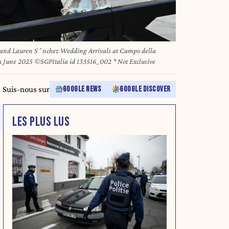
Madonna dellÕOrto Venice, Italy 26th June 2025 ©SGPItalia id 133516_002 * Not Exclusive
Suis-nous sur
GOOGLE NEWS
GOOGLE DISCOVER
LES PLUS LUS