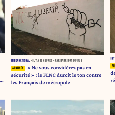
INT
INTERNATIONAL
• IL Y A
12 HEURES
• PAR HARRISON DU BUS
« Ne vous considérez pas en
d
sécurité » : le FLNC durcit le ton contre
r
les Français de métropole