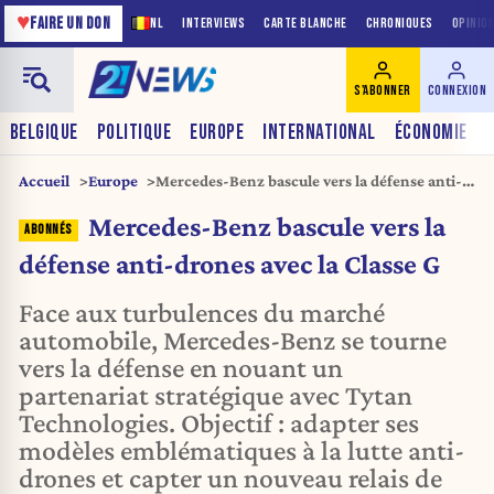
♥
FAIRE UN DON
NL
INTERVIEWS
CARTE BLANCHE
CHRONIQUES
OPINIO
S'ABONNER
CONNEXION
BELGIQUE
POLITIQUE
EUROPE
INTERNATIONAL
ÉCONOMIE
Accueil
Europe
Mercedes-Benz bascule vers la défense anti-
drones avec la Classe G
Mercedes-Benz bascule vers la
défense anti-drones avec la Classe G
Face aux turbulences du marché
automobile, Mercedes-Benz se tourne
vers la défense en nouant un
partenariat stratégique avec Tytan
Technologies. Objectif : adapter ses
modèles emblématiques à la lutte anti-
drones et capter un nouveau relais de