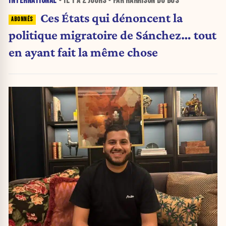
INTERNATIONAL
• IL Y A
2 JOURS
• PAR HARRISON DU BUS
Ces États qui dénoncent la
politique migratoire de Sánchez… tout
en ayant fait la même chose