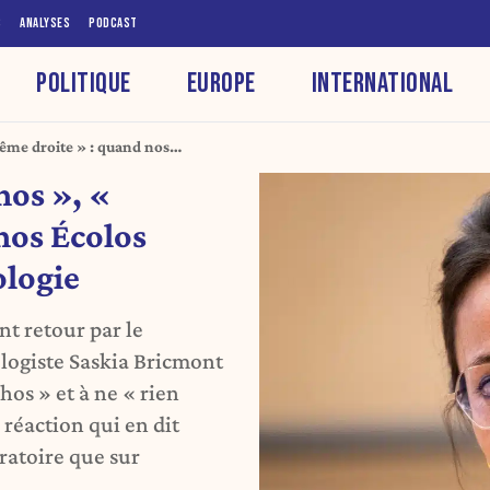
S
ANALYSES
PODCAST
POLITIQUE
EUROPE
INTERNATIONAL
rême droite » : quand nos
logie
hos », «
nos Écolos
ologie
t retour par le
logiste Saskia Bricmont
chos » et à ne « rien
 réaction qui en dit
ratoire que sur