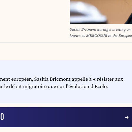
Saskia Bricmont during a meeting on 
known as MERCOSUR in the European 
Brussels in Belgium on 10 december 20
de libre echange avec les pays d A
institution de l Union Europeenne a B
ment européen, Saskia Bricmont appelle à « résister aux
r le débat migratoire que sur l'évolution d'Écolo.
LO