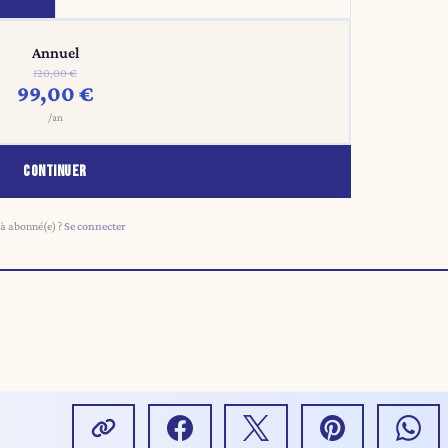
Annuel
120,00 €
99,00 €
/an
CONTINUER
à abonné(e) ?
Se connecter