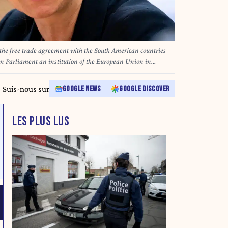
the free trade agreement with the South American countries
Parliament an institution of the European Union in
24. Saskia Bricmont durant une reunion sur le traite d accord
merique du Sud appele MERCOSUR au Parlement Europeen
Suis-nous sur
GOOGLE NEWS
GOOGLE DISCOVER
ruxelles en Belgique le 10 decembre 2024.
LES PLUS LUS