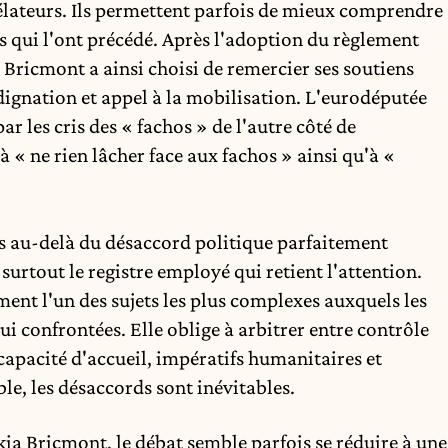
élateurs. Ils permettent parfois de mieux comprendre
ns qui l'ont précédé. Après
l'adoption du règlement
a Bricmont a ainsi choisi de remercier ses soutiens
ignation et appel à la mobilisation. L'eurodéputée
r les cris des « fachos » de l'autre côté de
à « ne rien lâcher face aux fachos » ainsi qu'à «
s au-delà du désaccord politique parfaitement
t surtout le registre employé qui retient l'attention.
ent l'un des sujets les plus complexes auxquels les
 confrontées. Elle oblige à arbitrer entre contrôle
, capacité d'accueil, impératifs humanitaires et
ble, les désaccords sont inévitables.
kia Bricmont
, le débat semble parfois se réduire à une