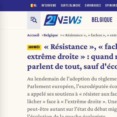
NL
INTERVIEWS
CARTE BLANCHE
CHRONIQUES
OPINION
BELGIQUE
Accueil
Belgique
« Résistance », « fachos », « ext
Écolos parlent de tout, sauf d'éco
« Résistance », « fac
extrême droite » : quand 
parlent de tout, sauf d'éc
Au lendemain de l'adoption du règlemen
Parlement européen, l'eurodéputée éco
a appelé ses soutiens à « résister aux fa
lâcher » face à « l'extrême droite ». Une
peut-être autant sur l'état du débat mig
l'évolution de la gauche écologiste.