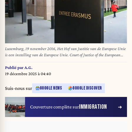
Luxemburg, 19 november 2016, Het Hof van Justitie van de Europese Unie
is een instelling van de Europese Unie. Court of Justice of the European
Union. Cour de justice de l'Union europeenne ( CJUE ) Hoofdingang
entree Erasmus Kirchberg Luxembourg Luxemburg Buitenland vestiging /
Publié par
A.G.
Tribunal ( Union europŽenne ) juridisch juridische wetgeving rechtspraak
19 décembre 2025 à 04:40
gerechtshof rechtspraak, Foto; Peter Hilz / HH
Suis-nous sur
GOOGLE NEWS
GOOGLE DISCOVER
IMMIGRATION
Couverture complète sur