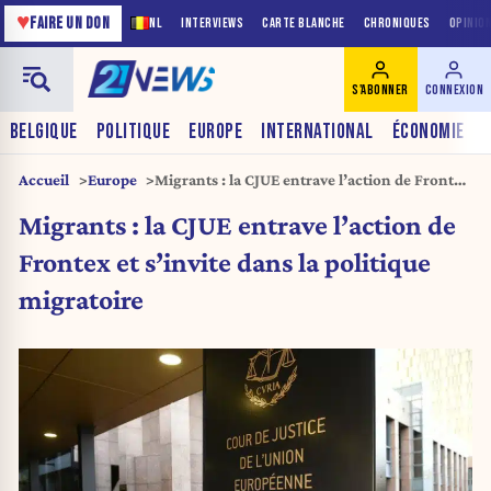
♥
FAIRE UN DON
NL
INTERVIEWS
CARTE BLANCHE
CHRONIQUES
OPINIO
S'ABONNER
CONNEXION
BELGIQUE
POLITIQUE
EUROPE
INTERNATIONAL
ÉCONOMIE
Accueil
Europe
Migrants : la CJUE entrave l’action de Frontex
et s’invite dans la politique migratoire
Migrants : la CJUE entrave l’action de
Frontex et s’invite dans la politique
migratoire