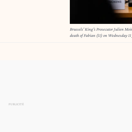
Brussels' King's Prosecutor Julien Moinil pictured during a press conference about the file
death of Fabian (11) on Wednesday 11 
was was chased and hit by a police 
BURGELMAN