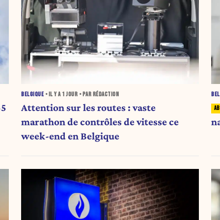
BELGIQUE
• IL Y A
1 JOUR
• PAR RÉDACTION
BEL
65
Attention sur les routes : vaste
marathon de contrôles de vitesse ce
n
week-end en Belgique