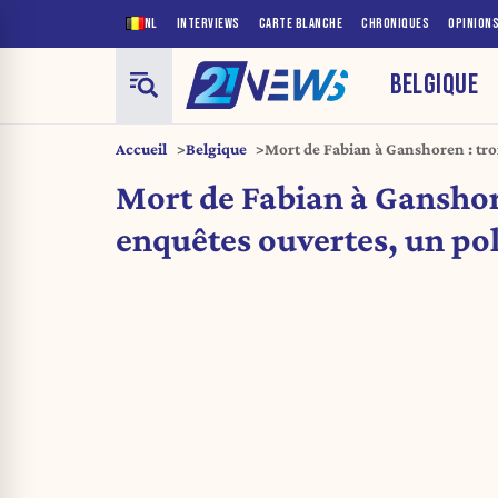
NL
INTERVIEWS
CARTE BLANCHE
CHRONIQUES
OPINION
BELGIQUE
Accueil
Belgique
Mort de Fabian à Ganshoren : tro
policier inculpé
Mort de Fabian à Ganshore
enquêtes ouvertes, un pol