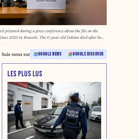
 on the
June 2025 in Brussels. The 11-year-old Fabian died after he
car, at the Elisabeth park in Ganshoren. BELGA PHOTO MARIUS
Suis-nous sur
GOOGLE NEWS
GOOGLE DISCOVER
LES PLUS LUS