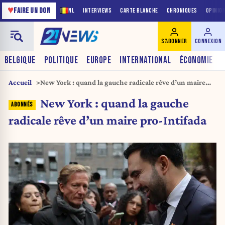
♥
FAIRE UN DON
NL
INTERVIEWS
CARTE BLANCHE
CHRONIQUES
OPINIO
S'ABONNER
CONNEXION
BELGIQUE
POLITIQUE
EUROPE
INTERNATIONAL
ÉCONOMIE
Accueil
New York : quand la gauche radicale rêve d’un maire
pro-Intifada
New York : quand la gauche
radicale rêve d’un maire pro-Intifada