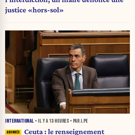
justice «hors-sol»
INTERNATIONAL
• IL Y A
13 HEURES
• PAR J.PE
Ceuta : le renseignement