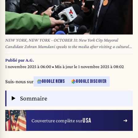
NEW YORK, NEW YORK - OCTOBER 31: New York City Mayoral
Candidate Zohran Mamdani speaks to the media after visiting a cultural
center for the elderly, where he participated in tai chi and other cultural
dances on October 31, 2025, in New York City. Mamdani continues to hold
Publié par
A.G.
a substantial lead in the polls against his two opponents, as his message
1 novembre 2025 à 06:00
• Mis à jour le
1 novembre 2025 à 08:02
about the cost of living in America's largest city resonates with many New
Yorkers. Spencer Platt/Getty Images/AFP SPENCER PLATT / GETTY
Suis-nous sur
GOOGLE NEWS
GOOGLE DISCOVER
IMAGES NORTH AMERICA / Getty Images via AFP
Sommaire
USA
Couverture complète sur