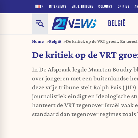
FR
INTERVIEWS
VRIJE TRIBUNE
COLUMNS
OPINIES
A
BELGIË
Home
België
De kritiek op de VRT groeit. En terec
De kritiek op de VRT groei
In De Afspraak legde Maarten Boudry bl
over jongeren met een buitenlandse he
deze vrije tribune stelt Ralph Pais (JID
journalistiek eindigt en ideologische s
hanteert de VRT tegenover Israël vaak 
standaard dan tegenover regimes zoals 