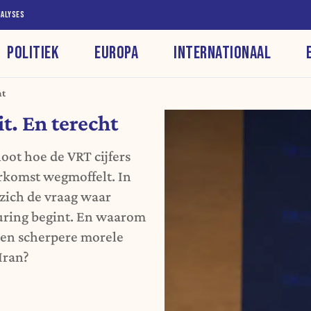
NALYSES
POLITIEK
EUROPA
INTERNATIONAAL
ht
t. En terecht
oot hoe de VRT cijfers
rkomst wegmoffelt. In
) zich de vraag waar
turing begint. En waarom
een scherpere morele
Iran?