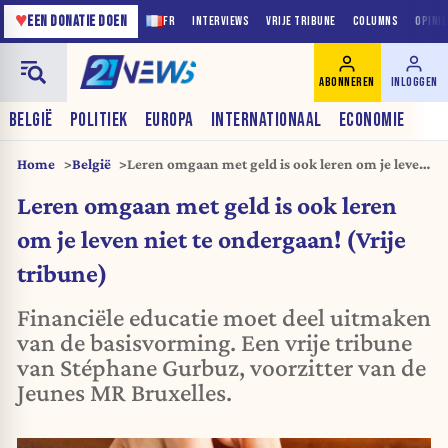
♥
EEN DONATIE DOEN
FR
INTERVIEWS
VRIJE TRIBUNE
COLUMNS
OPINI
ABONNEREN
INLOGGEN
BELGIË
POLITIEK
EUROPA
INTERNATIONAAL
ECONOMIE
Home
België
Leren omgaan met geld is ook leren om je leven
niet te ondergaan! (Vrije tribune)
Leren omgaan met geld is ook leren
om je leven niet te ondergaan! (Vrije
tribune)
Financiële educatie moet deel uitmaken
van de basisvorming. Een vrije tribune
van Stéphane Gurbuz, voorzitter van de
Jeunes MR Bruxelles.