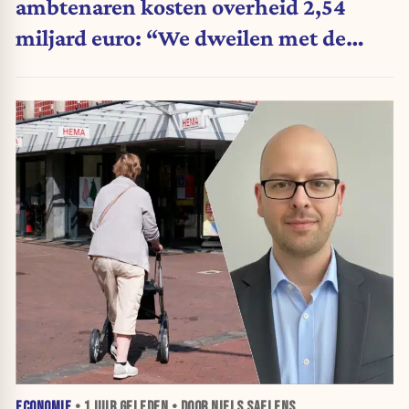
ambtenaren kosten overheid 2,54
miljard euro: “We dweilen met de
belastingkranen open”
ECONOMIE
•
1 UUR
GELEDEN • DOOR NIELS SAELENS