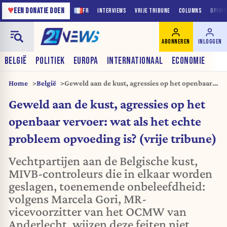
♥
EEN DONATIE DOEN
FR
INTERVIEWS
VRIJE TRIBUNE
COLUMNS
OPINI
ABONNEREN
INLOGGEN
BELGIË
POLITIEK
EUROPA
INTERNATIONAAL
ECONOMIE
Home
België
Geweld aan de kust, agressies op het openbaar
vervoer: wat als het echte probleem opvoeding
Geweld aan de kust, agressies op het
is? (vrije tribune)
openbaar vervoer: wat als het echte
probleem opvoeding is? (vrije tribune)
Vechtpartijen aan de Belgische kust,
MIVB-controleurs die in elkaar worden
geslagen, toenemende onbeleefdheid:
volgens Marcela Gori, MR-
vicevoorzitter van het OCMW van
Anderlecht, wijzen deze feiten niet