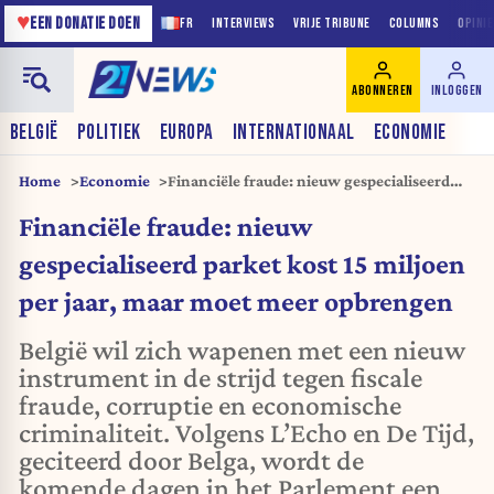
♥
EEN DONATIE DOEN
FR
INTERVIEWS
VRIJE TRIBUNE
COLUMNS
OPINI
ABONNEREN
INLOGGEN
BELGIË
POLITIEK
EUROPA
INTERNATIONAAL
ECONOMIE
Home
Economie
Financiële fraude: nieuw gespecialiseerd
parket kost 15 miljoen per jaar, maar moet
Financiële fraude: nieuw
meer opbrengen
gespecialiseerd parket kost 15 miljoen
per jaar, maar moet meer opbrengen
België wil zich wapenen met een nieuw
instrument in de strijd tegen fiscale
fraude, corruptie en economische
criminaliteit. Volgens L’Echo en De Tijd,
geciteerd door Belga, wordt de
komende dagen in het Parlement een