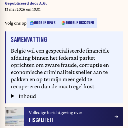
Gepubliceerd door
A.G.
13 mei 2026 om 10:01
Volg ons op
GOOGLE NEWS
GOOGLE DISCOVER
VAN HET ARTIKEL
SAMENVATTING
België wil een gespecialiseerde financiële
afdeling binnen het federaal parket
oprichten om zware fraude, corruptie en
economische criminaliteit sneller aan te
pakken en op termijn meer geld te
recupereren dan de maatregel kost.
Inhoud
Volledige berichtgeving over
FISCALITEIT