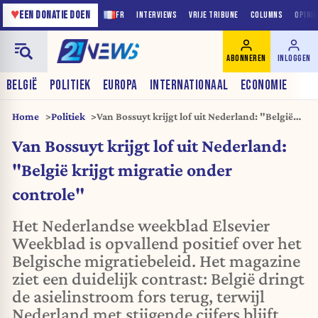
♥
EEN DONATIE DOEN
FR
INTERVIEWS
VRIJE TRIBUNE
COLUMNS
OPINI
ABONNEREN
INLOGGEN
BELGIË
POLITIEK
EUROPA
INTERNATIONAAL
ECONOMIE
Home
Politiek
Van Bossuyt krijgt lof uit Nederland: "België
krijgt migratie onder controle"
Van Bossuyt krijgt lof uit Nederland:
"België krijgt migratie onder
controle"
Het Nederlandse weekblad Elsevier
Weekblad is opvallend positief over het
Belgische migratiebeleid. Het magazine
ziet een duidelijk contrast: België dringt
de asielinstroom fors terug, terwijl
Nederland met stijgende cijfers blijft