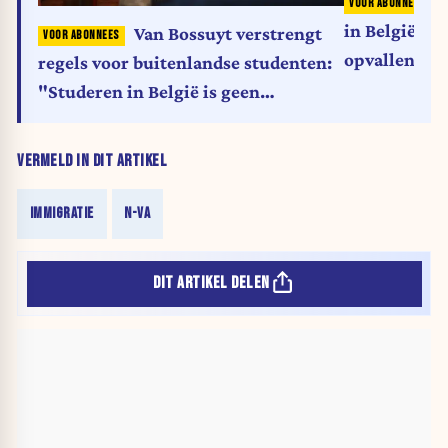
A
in België: wa
Van Bossuyt verstrengt
opvallende t
regels voor buitenlandse studenten:
"Studeren in België is geen
draaideur"
VERMELD IN DIT ARTIKEL
IMMIGRATIE
N-VA
DIT ARTIKEL DELEN