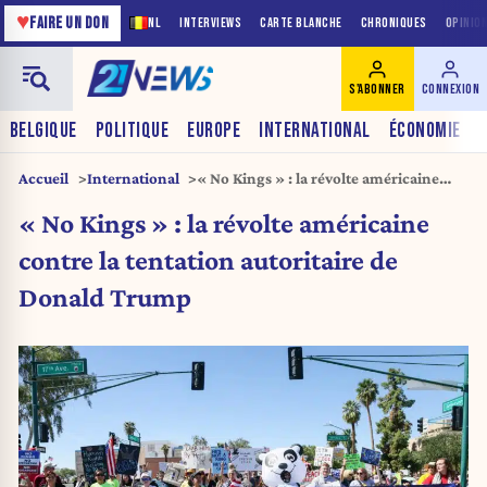
♥
FAIRE UN DON
NL
INTERVIEWS
CARTE BLANCHE
CHRONIQUES
OPINIO
S'ABONNER
CONNEXION
BELGIQUE
POLITIQUE
EUROPE
INTERNATIONAL
ÉCONOMIE
Accueil
International
« No Kings » : la révolte américaine
contre la tentation autoritaire de
« No Kings » : la révolte américaine
Donald Trump
contre la tentation autoritaire de
Donald Trump