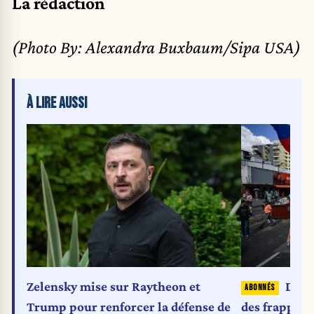
La rédaction
(Photo By: Alexandra Buxbaum/Sipa USA)
À LIRE AUSSI
Zelensky mise sur Raytheon et
Dona
Trump pour renforcer la défense de
des frappes 