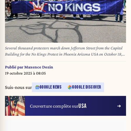
Several thousand protesters march down Jefferson Street from the Capitol
Building for the No Kings Protest in Phoenix Arizona USA on October 18,
2025. Over 2,500 protests took place across all 50 states making this
potentially the largest single-day protest in U.S. history. (Photo By:
Publié par
Maxence Dozin
Alexandra Buxbaum/Sipa USA)
19 octobre 2025 à 08:05
Suis-nous sur
GOOGLE NEWS
GOOGLE DISCOVER
USA
Couverture complète sur