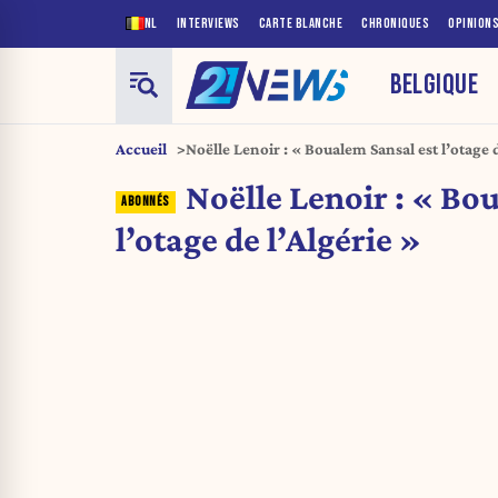
NL
INTERVIEWS
CARTE BLANCHE
CHRONIQUES
OPINION
BELGIQUE
Accueil
Noëlle Lenoir : « Boualem Sansal est l’otage d
Noëlle Lenoir : « Bo
l’otage de l’Algérie »