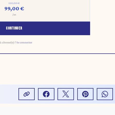
120,00 €
99,00 €
/an
CONTINUER
à abonné(e) ?
Se connecter