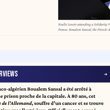
Noelle Lenoir attending a Solidarity
France. Boualem Sansal, the French-Al
security charges, has been hospitalise
about the health of the 75-year-old au
francophone literature, was arrested o
between France and Algeria. Photo b
RVIEWS
nco-algérien Boualem Sansal a été arrêté à
e prison proche de la capitale. À 80 ans, cet
e de l’Allemand
, souffre d’un cancer et se trouve