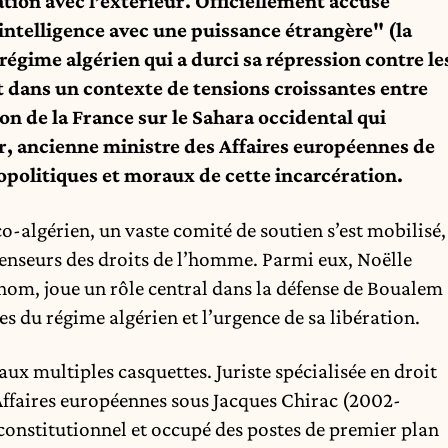
ion avec l’extérieur. Officiellement accusé
’"intelligence avec une puissance étrangère" (la
n régime algérien qui a durci sa répression contre le
it dans un contexte de tensions croissantes entre
ion de la France sur le Sahara occidental qui
r, ancienne ministre des Affaires européennes de
opolitiques et moraux de cette incarcération.
co-algérien, un vaste comité de soutien s’est mobilisé,
éfenseurs des droits de l’homme. Parmi eux, Noëlle
enom, joue un rôle central dans la défense de Boualem
res du régime algérien et l’urgence de sa libération.
ux multiples casquettes. Juriste spécialisée en droit
ffaires européennes sous Jacques Chirac (2002-
 constitutionnel et occupé des postes de premier plan