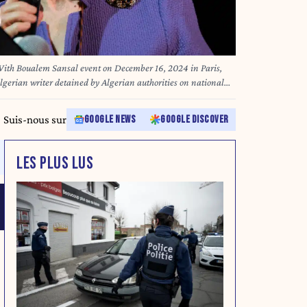
 With Boualem Sansal event on December 16, 2024 in Paris,
gerian writer detained by Algerian authorities on national
d again, according to his French editor, raising new concerns
thor while in custody. Sansal, a prominent figure in modern
Suis-nous sur
GOOGLE NEWS
GOOGLE DISCOVER
n November 16 at Algiers airport during rising tensions
y Pierrick Villette/ABACAPRESS.COM
LES PLUS LUS