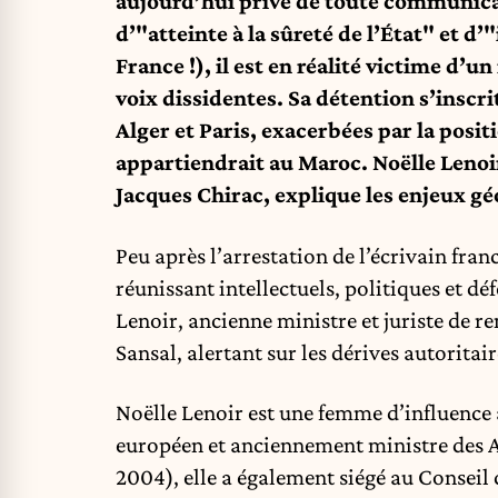
aujourd’hui privé de toute communicat
d’"atteinte à la sûreté de l’État" et d
France !), il est en réalité victime d’u
voix dissidentes. Sa détention s’inscr
Alger et Paris, exacerbées par la posit
appartiendrait au Maroc. Noëlle Lenoi
Jacques Chirac, explique les enjeux gé
Peu après l’arrestation de l’écrivain fran
réunissant intellectuels, politiques et d
Lenoir, ancienne ministre et juriste de r
Sansal, alertant sur les dérives autoritai
Noëlle Lenoir est une femme d’influence a
européen et anciennement ministre des A
2004), elle a également siégé au Conseil