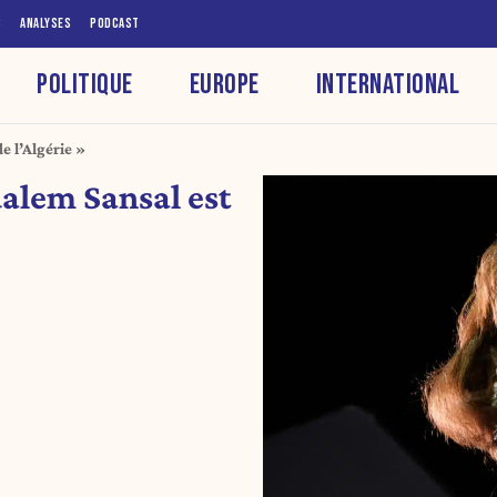
S
ANALYSES
PODCAST
POLITIQUE
EUROPE
INTERNATIONAL
e l’Algérie »
ualem Sansal est