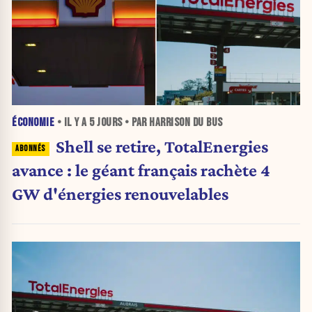
ÉCONOMIE
• IL Y A
5 JOURS
• PAR HARRISON DU BUS
Shell se retire, TotalEnergies
avance : le géant français rachète 4
GW d'énergies renouvelables