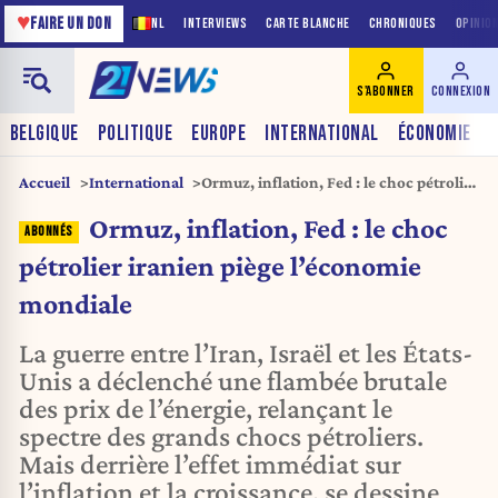
♥
FAIRE UN DON
NL
INTERVIEWS
CARTE BLANCHE
CHRONIQUES
OPINIO
S'ABONNER
CONNEXION
BELGIQUE
POLITIQUE
EUROPE
INTERNATIONAL
ÉCONOMIE
Accueil
International
Ormuz, inflation, Fed : le choc pétrolier
iranien piège l’économie mondiale
Ormuz, inflation, Fed : le choc
pétrolier iranien piège l’économie
mondiale
La guerre entre l’Iran, Israël et les États-
Unis a déclenché une flambée brutale
des prix de l’énergie, relançant le
spectre des grands chocs pétroliers.
Mais derrière l’effet immédiat sur
l’inflation et la croissance, se dessine