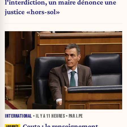
l'interdiction, un maire dénonce une
justice «hors-sol»
INTERNATIONAL
• IL Y A
11 HEURES
• PAR J.PE
Ceuta : le renseignement