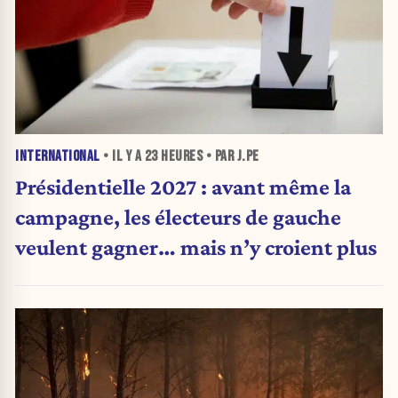
INTERNATIONAL
• IL Y A
23 HEURES
• PAR J.PE
Présidentielle 2027 : avant même la
campagne, les électeurs de gauche
veulent gagner… mais n’y croient plus