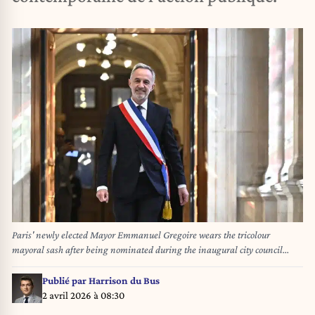
Paris' newly elected Mayor Emmanuel Gregoire wears the tricolour
mayoral sash after being nominated during the inaugural city council
session at the city hall of Paris on March 29, 2026. - Emmanuel Gregoire ,
who was elected mayor of Paris by a wide margin over right wing candidate
Publié par
Harrison du Bus
Rachida Dati, takes office on March 29, 2026 at the Paris City Hall to
2 avril 2026 à 08:30
succeed Anne Hidalgo, who is stepping down after 12 years in office. Photo