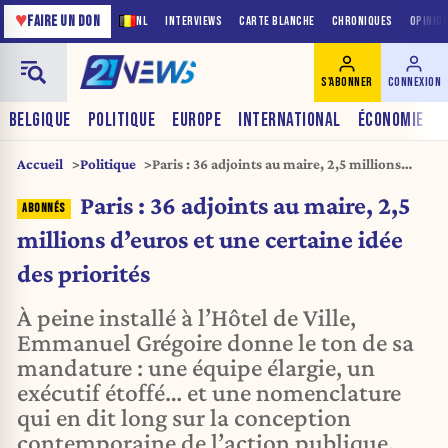
♥
FAIRE UN DON
NL
INTERVIEWS
CARTE BLANCHE
CHRONIQUES
OPINIO
S'ABONNER
CONNEXION
BELGIQUE
POLITIQUE
EUROPE
INTERNATIONAL
ÉCONOMIE
Accueil
Politique
Paris : 36 adjoints au maire, 2,5 millions
d’euros et une certaine idée des priorités
Paris : 36 adjoints au maire, 2,5
millions d’euros et une certaine idée
des priorités
À peine installé à l’Hôtel de Ville,
Emmanuel Grégoire donne le ton de sa
mandature : une équipe élargie, un
exécutif étoffé… et une nomenclature
qui en dit long sur la conception
contemporaine de l’action publique.