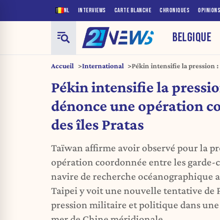
NL
INTERVIEWS
CARTE BLANCHE
CHRONIQUES
OPINION
BELGIQUE
Accueil
International
Pékin intensifie la pression
coordonnée près des îles Pra
Pékin intensifie la pressi
dénonce une opération c
des îles Pratas
Taïwan affirme avoir observé pour la pr
opération coordonnée entre les garde-c
navire de recherche océanographique au
Taipei y voit une nouvelle tentative de 
pression militaire et politique dans une
mer de Chine méridionale.