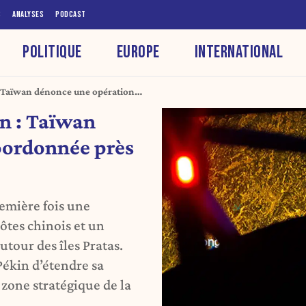
S
ANALYSES
PODCAST
POLITIQUE
EUROPE
INTERNATIONAL
 : Taïwan dénonce une opération
tas
on : Taïwan
oordonnée près
emière fois une
ôtes chinois et un
tour des îles Pratas.
Pékin d’étendre sa
 zone stratégique de la