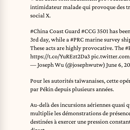
intimidateur malade qui provoque des trou
social X.
#China
Coast Guard
#CCG
3501 has been
3rd day, while a
#PRC
marine survey ship 
These acts are highly provocative. The
#
https://t.co/YuREzt2Da3
pic.twitter.c
— Joseph Wu (@josephwutw)
June 6, 2
Pour les autorités taïwanaises, cette opé
par Pékin depuis plusieurs années.
Au-delà des incursions aériennes quasi qu
multiplie les démonstrations de présence 
destinées à exercer une pression constant