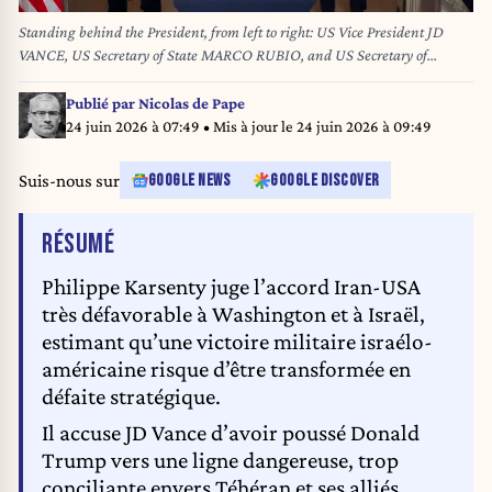
Standing behind the President, from left to right: US Vice President JD
VANCE, US Secretary of State MARCO RUBIO, and US Secretary of
Defense PETE HEGSETH. (Credit Image: © Carlos Barria - Pool Via
Cnp/CNP via ZUMA Press Wire)
Publié par
Nicolas de Pape
24 juin 2026 à 07:49
• Mis à jour le
24 juin 2026 à 09:49
Suis-nous sur
GOOGLE NEWS
GOOGLE DISCOVER
DE L'ARTICLE
RÉSUMÉ
Philippe Karsenty juge l’accord Iran-USA
très défavorable à Washington et à Israël,
estimant qu’une victoire militaire israélo-
américaine risque d’être transformée en
défaite stratégique.
Il accuse JD Vance d’avoir poussé Donald
Trump vers une ligne dangereuse, trop
conciliante envers Téhéran et ses alliés