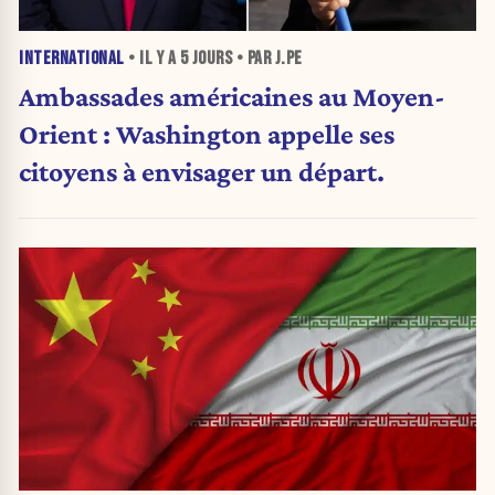
INTERNATIONAL
• IL Y A
5 JOURS
• PAR J.PE
Ambassades américaines au Moyen-
Orient : Washington appelle ses
citoyens à envisager un départ.