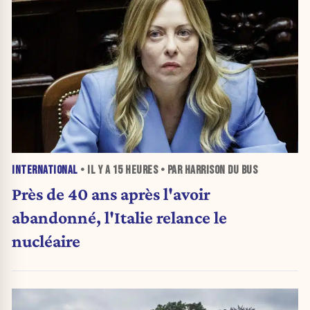
INTERNATIONAL
• IL Y A
15 HEURES
• PAR HARRISON DU BUS
Près de 40 ans après l'avoir
abandonné, l'Italie relance le
nucléaire