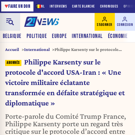
♥
FAIRE UN DON
NL
INTERVIEWS
CARTE BLANCHE
CHRONIQUES
OPINIO
S'ABONNER
CONNEXION
BELGIQUE
POLITIQUE
EUROPE
INTERNATIONAL
ÉCONOMIE
Accueil
International
Philippe Karsenty sur le protocole
d'accord USA-Iran : « Une victoire
Philippe Karsenty sur le
militaire éclatante transformée en
défaite stratégique et diplomatique »
protocole d'accord USA-Iran : « Une
victoire militaire éclatante
transformée en défaite stratégique et
diplomatique »
Porte-parole du Comité Trump France,
Philippe Karsenty porte un regard très
critique sur le protocole d’accord entre