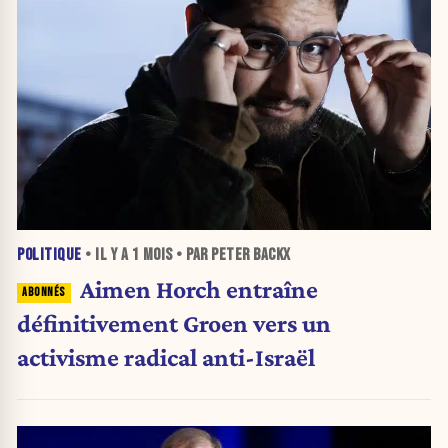
POLITIQUE
• IL Y A
1 MOIS
• PAR PETER BACKX
Aimen Horch entraîne
définitivement Groen vers un
activisme radical anti-Israël