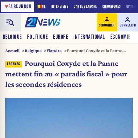
♥
FAIRE UN DON
NL
INTERVIEWS
CARTE BLANCHE
CHRONIQUES
OPINIO
S'ABONNER
CONNEXION
BELGIQUE
POLITIQUE
EUROPE
INTERNATIONAL
ÉCONOMIE
Accueil
Belgique
Flandre
Pourquoi Coxyde et la Panne
mettent fin au « paradis fiscal »
Pourquoi Coxyde et la Panne
pour les secondes résidences
mettent fin au « paradis fiscal » pour
les secondes résidences