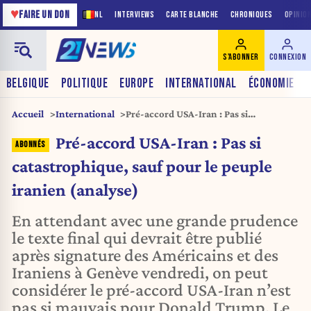
♥
FAIRE UN DON
NL
INTERVIEWS
CARTE BLANCHE
CHRONIQUES
OPINIO
S'ABONNER
CONNEXION
BELGIQUE
POLITIQUE
EUROPE
INTERNATIONAL
ÉCONOMIE
Accueil
International
Pré-accord USA-Iran : Pas si
catastrophique, sauf pour le peuple
Pré-accord USA-Iran : Pas si
iranien (analyse)
catastrophique, sauf pour le peuple
iranien (analyse)
En attendant avec une grande prudence
le texte final qui devrait être publié
après signature des Américains et des
Iraniens à Genève vendredi, on peut
considérer le pré-accord USA-Iran n’est
pas si mauvais pour Donald Trump. Le