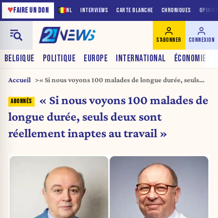
♥
FAIRE UN DON
NL
INTERVIEWS
CARTE BLANCHE
CHRONIQUES
OPINIO
S'ABONNER
CONNEXION
BELGIQUE
POLITIQUE
EUROPE
INTERNATIONAL
ÉCONOMIE
Accueil
« Si nous voyons 100 malades de longue durée, seuls
deux sont réellement inaptes au travail »
« Si nous voyons 100 malades de
longue durée, seuls deux sont
réellement inaptes au travail »