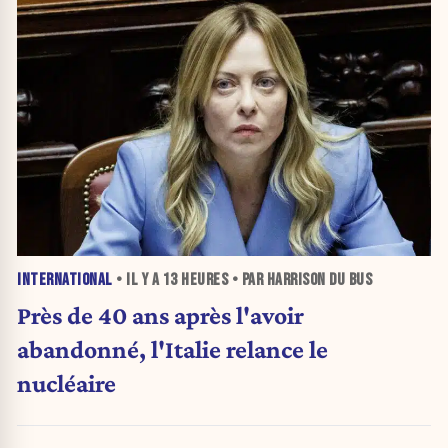
INTERNATIONAL
• IL Y A
13 HEURES
• PAR HARRISON DU BUS
Près de 40 ans après l'avoir
abandonné, l'Italie relance le
nucléaire