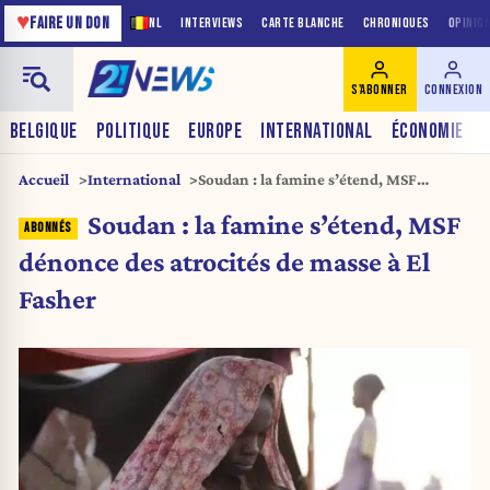
♥
FAIRE UN DON
NL
INTERVIEWS
CARTE BLANCHE
CHRONIQUES
OPINIO
S'ABONNER
CONNEXION
BELGIQUE
POLITIQUE
EUROPE
INTERNATIONAL
ÉCONOMIE
Accueil
International
Soudan : la famine s’étend, MSF
dénonce des atrocités de masse à El
Soudan : la famine s’étend, MSF
Fasher
dénonce des atrocités de masse à El
Fasher