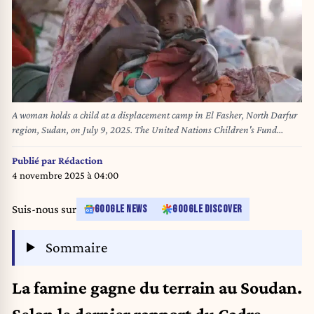
A woman holds a child at a displacement camp in El Fasher, North Darfur
region, Sudan, on July 9, 2025. The United Nations Children's Fund
(UNICEF) said Friday that the number of children suffering from severe
acute malnutrition SAM) in Sudan's North Darfur region has doubled as a
Publié par
Rédaction
result of the country's ongoing military conflict. Photo by UNICEF/Handout
4 novembre 2025 à 04:00
via Xinhua/ABACAPRESS.COM
Suis-nous sur
GOOGLE NEWS
GOOGLE DISCOVER
Sommaire
La famine gagne du terrain au Soudan.