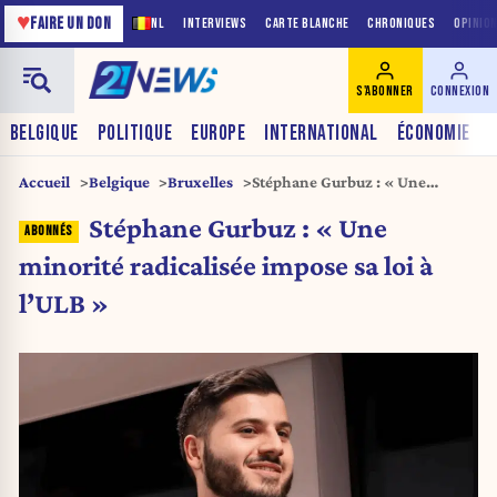
♥
FAIRE UN DON
NL
INTERVIEWS
CARTE BLANCHE
CHRONIQUES
OPINIO
S'ABONNER
CONNEXION
BELGIQUE
POLITIQUE
EUROPE
INTERNATIONAL
ÉCONOMIE
Accueil
Belgique
Bruxelles
Stéphane Gurbuz : « Une
minorité radicalisée impose sa
Stéphane Gurbuz : « Une
loi à l’ULB »
minorité radicalisée impose sa loi à
l’ULB »