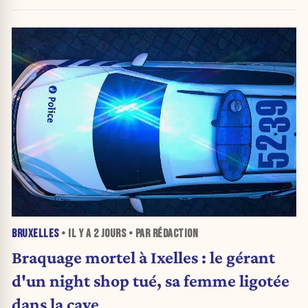
PV qui étranglent leur activité
BRUXELLES
• IL Y A
2 JOURS
• PAR RÉDACTION
Braquage mortel à Ixelles : le gérant
d'un night shop tué, sa femme ligotée
dans la cave