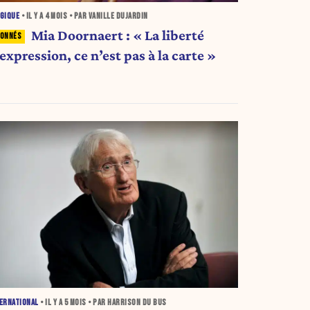
GIQUE
• IL Y A
4 MOIS
• PAR VANILLE DUJARDIN
Mia Doornaert : « La liberté
expression, ce n’est pas à la carte »
ERNATIONAL
• IL Y A
5 MOIS
• PAR HARRISON DU BUS