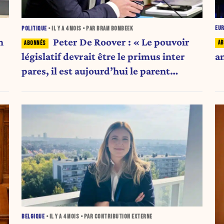
EU
POLITIQUE
• IL Y A
4 MOIS
• PAR BRAM BOMBEEK
n
Peter De Roover : « Le pouvoir
a
législatif devrait être le primus inter
pares, il est aujourd’hui le parent
pauvre »
BELGIQUE
• IL Y A
4 MOIS
• PAR CONTRIBUTION EXTERNE