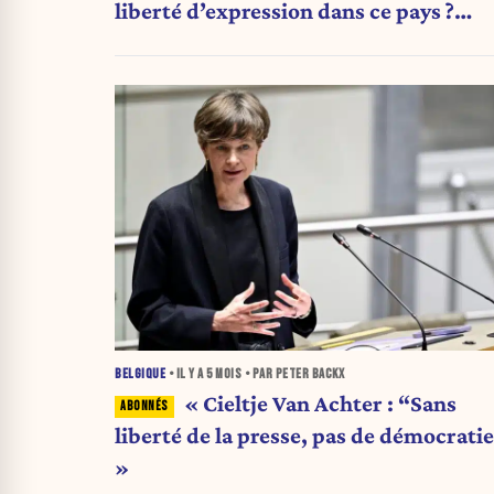
liberté d’expression dans ce pays ?
(Édito)
BELGIQUE
• IL Y A
5 MOIS
• PAR PETER BACKX
« Cieltje Van Achter : “Sans
liberté de la presse, pas de démocratie
»