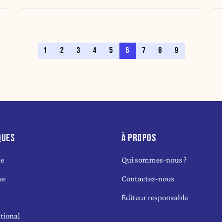
1
2
3
4
5
6
7
8
9
QUES
À PROPOS
ue
Qui sommes-nous ?
ue
Contactez-nous
Éditeur responsable
tional