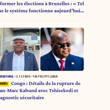
former les élections à Bruxelles : « Tel
ue le système fonctionne aujourd’hui,
 n’est plus tenable »
ERNATIONAL
• IL Y A
5 MOIS
• PAR PHILIPPE LAMAIR
Congo : Détails de la rupture de
ean-Marc Kabund avec Tshisekedi et
iagnostic sécuritaire