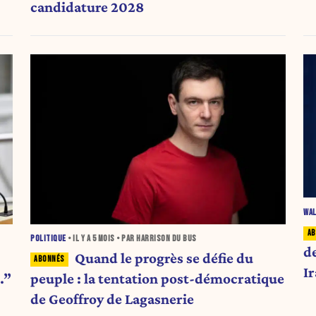
candidature 2028
WAL
POLITIQUE
• IL Y A
5 MOIS
• PAR HARRISON DU BUS
d
Quand le progrès se défie du
I
peuple : la tentation post-démocratique
.”
de Geoffroy de Lagasnerie