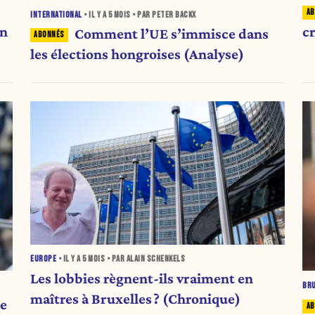
INTERNATIONAL
• IL Y A
5 MOIS
• PAR PETER BACKX
c
un
Comment l’UE s’immisce dans
les élections hongroises (Analyse)
EUROPE
• IL Y A
5 MOIS
• PAR ALAIN SCHENKELS
Les lobbies règnent-ils vraiment en
BR
maîtres à Bruxelles ? (Chronique)
ce