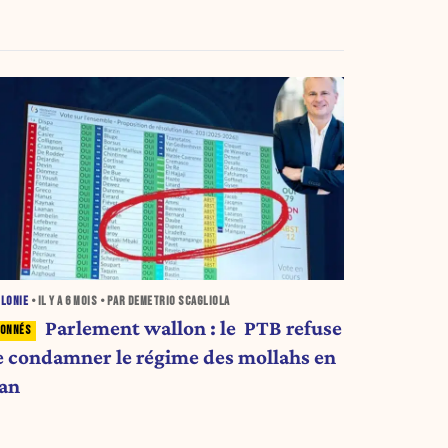
LONIE
• IL Y A
6 MOIS
• PAR DEMETRIO SCAGLIOLA
Parlement wallon : le PTB refuse
e condamner le régime des mollahs en
ran