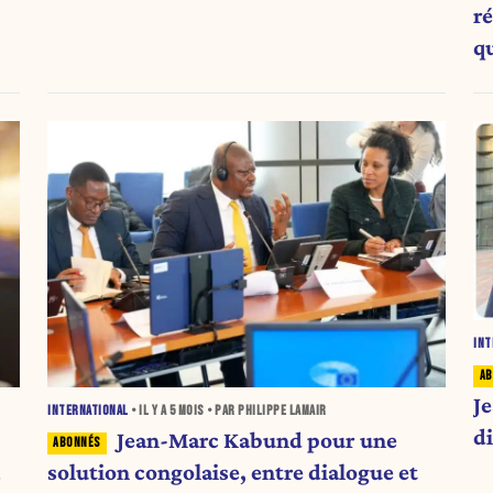
ré
q
ce
INT
J
INTERNATIONAL
• IL Y A
5 MOIS
• PAR PHILIPPE LAMAIR
d
Jean-Marc Kabund pour une
solution congolaise, entre dialogue et