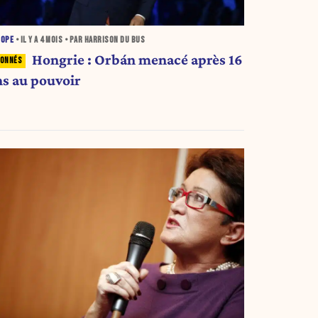
ROPE
• IL Y A
4 MOIS
• PAR HARRISON DU BUS
Hongrie : Orbán menacé après 16
ns au pouvoir