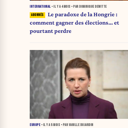
INTERNATIONAL
• IL Y A
4 MOIS
• PAR DOMINIQUE DEWITTE
Le paradoxe de la Hongrie :
comment gagner des élections… et
pourtant perdre
EUROPE
• IL Y A
5 MOIS
• PAR VANILLE DUJARDIN