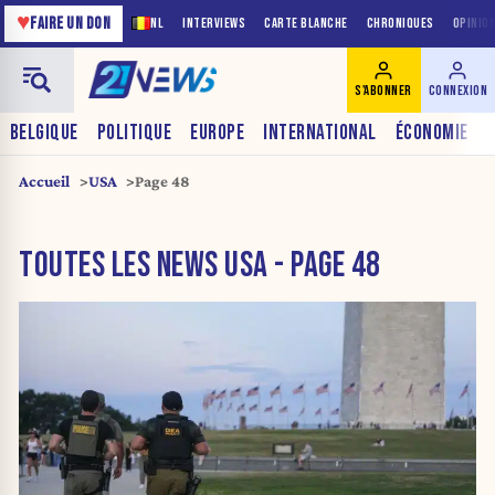
♥
FAIRE UN DON
NL
INTERVIEWS
CARTE BLANCHE
CHRONIQUES
OPINIO
S'ABONNER
CONNEXION
BELGIQUE
POLITIQUE
EUROPE
INTERNATIONAL
ÉCONOMIE
Accueil
USA
Page 48
TOUTES LES NEWS USA - PAGE 48