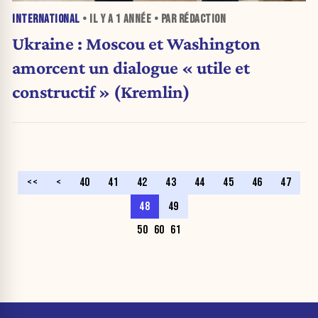
INTERNATIONAL
• IL Y A
1 ANNÉE
• PAR RÉDACTION
Ukraine : Moscou et Washington
amorcent un dialogue « utile et
constructif » (Kremlin)
<<
<
40
41
42
43
44
45
46
47
48
49
50
60
61