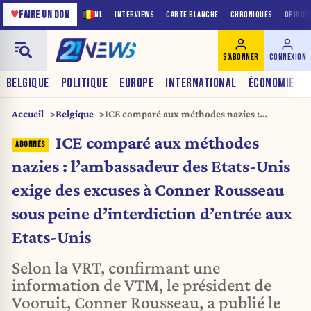
♥
FAIRE UN DON
NL
INTERVIEWS
CARTE BLANCHE
CHRONIQUES
OPINIO
S'ABONNER
CONNEXION
BELGIQUE
POLITIQUE
EUROPE
INTERNATIONAL
ÉCONOMIE
Accueil
Belgique
ICE comparé aux méthodes nazies :
l’ambassadeur des Etats-Unis exige des
ICE comparé aux méthodes
excuses à Conner Rousseau sous peine
d’interdiction d’entrée aux Etats-Unis
nazies : l’ambassadeur des Etats-Unis
exige des excuses à Conner Rousseau
sous peine d’interdiction d’entrée aux
Etats-Unis
Selon la VRT, confirmant une
information de VTM, le président de
Vooruit, Conner Rousseau, a publié le