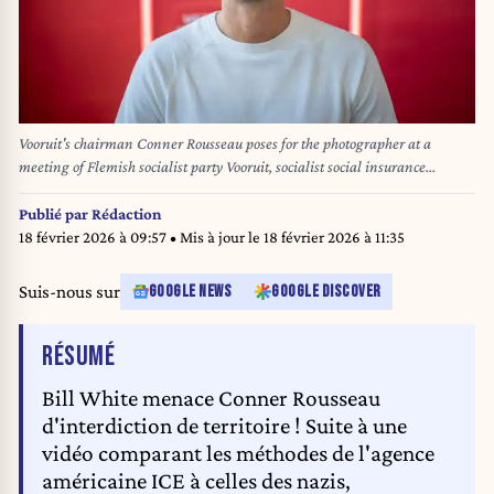
Vooruit's chairman Conner Rousseau poses for the photographer at a
meeting of Flemish socialist party Vooruit, socialist social insurance
company Solidaris and socialist trade union ABVV, on the eve of the first of
May, Labour Day, the International Workers' Day, in Brussels, Wednesday
Publié par
Rédaction
30 April 2025. BELGA PHOTO JONAS ROOSENS
18 février 2026 à 09:57
• Mis à jour le
18 février 2026 à 11:35
Suis-nous sur
GOOGLE NEWS
GOOGLE DISCOVER
DE L'ARTICLE
RÉSUMÉ
Bill White menace Conner Rousseau
d'interdiction de territoire ! Suite à une
vidéo comparant les méthodes de l'agence
américaine ICE à celles des nazis,