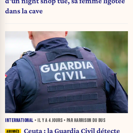
d'un night shop tué, sa femme ligotée
dans la cave
INTERNATIONAL
• IL Y A
4 JOURS
• PAR HARRISON DU BUS
Ceuta : la Guardia Civil détecte