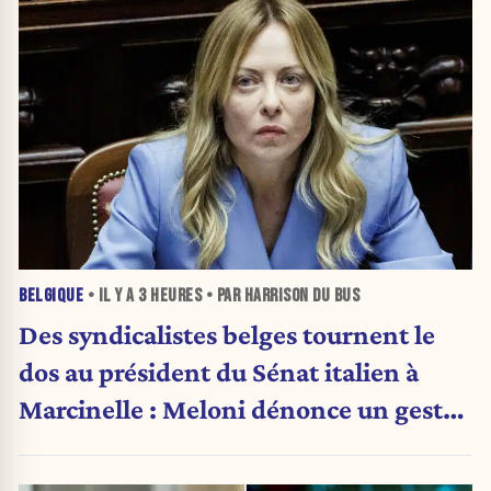
BELGIQUE
• IL Y A
3 HEURES
• PAR HARRISON DU BUS
Des syndicalistes belges tournent le
dos au président du Sénat italien à
Marcinelle : Meloni dénonce un geste
« honteux »