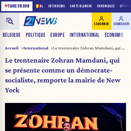
♥
FAIRE UN DON
NL
INTERVIEWS
CARTE BLANCHE
CHRONIQUES
OPINIO
S'ABONNER
CONNEXION
BELGIQUE
POLITIQUE
EUROPE
INTERNATIONAL
ÉCONOMIE
Accueil
International
Le trentenaire Zohran Mamdani, qui se
présente comme un démocrate-
Le trentenaire Zohran Mamdani, qui
socialiste, remporte la mairie de New
York
se présente comme un démocrate-
socialiste, remporte la mairie de New
York