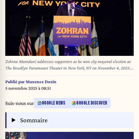
Zohran Mamdani addresses supporters as he won city mayoral election at
The Brooklyn Paramount Theater in New York, NY on November 4, 2025.
Zohran Mamdani won in three way race and defeated independent
candidate Andrew Cuomo and Republican candidate Curtis Sliwa. (Photo
Publié par
Maxence Dozin
by Lev Radin/Sipa USA)
5 novembre 2025 à 08:51
Suis-nous sur
GOOGLE NEWS
GOOGLE DISCOVER
Sommaire