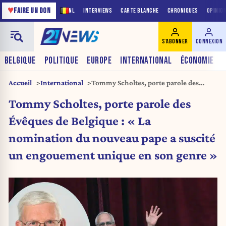
♥
FAIRE UN DON
NL
INTERVIEWS
CARTE BLANCHE
CHRONIQUES
OPINIO
S'ABONNER
CONNEXION
BELGIQUE
POLITIQUE
EUROPE
INTERNATIONAL
ÉCONOMIE
Accueil
International
Tommy Scholtes, porte parole des
Évêques de Belgique : « La nomination
Tommy Scholtes, porte parole des
du nouveau pape a suscité un
engouement unique en son genre »
Évêques de Belgique : « La
nomination du nouveau pape a suscité
un engouement unique en son genre »