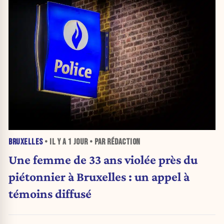
BRUXELLES
• IL Y A
1 JOUR
• PAR RÉDACTION
Une femme de 33 ans violée près du
piétonnier à Bruxelles : un appel à
témoins diffusé