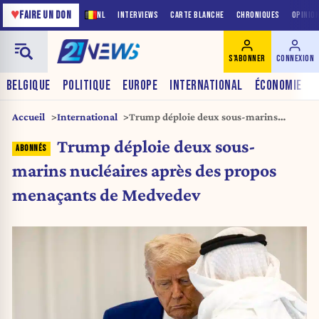
♥
FAIRE UN DON
NL
INTERVIEWS
CARTE BLANCHE
CHRONIQUES
OPINIO
S'ABONNER
CONNEXION
BELGIQUE
POLITIQUE
EUROPE
INTERNATIONAL
ÉCONOMIE
Accueil
International
Trump déploie deux sous-marins
nucléaires après des propos menaçants
Trump déploie deux sous-
de Medvedev
marins nucléaires après des propos
menaçants de Medvedev