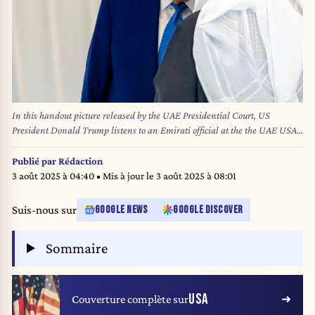
In this handout picture released by the UAE Presidential Court, US
President Donald Trump listens to an Emirati official at the the UAE USA
AI Cluster, during the launching ceremony in Abu Dhabi on May 15, 2025.
The United Arab Emirates is the third leg of Trump's visit to the region,
Publié par
Rédaction
which has already taken him to Saudi Arabia and Qatar. (Photo by Ryan
3 août 2025 à 04:40
• Mis à jour le
3 août 2025 à 08:01
CARTER / UAE PRESIDENTIAL COURT / AFP) / RESTRICTED TO
EDITORIAL USE - MANDATORY CREDIT "AFP PHOTO / UAE
Suis-nous sur
GOOGLE NEWS
GOOGLE DISCOVER
PRESIDENTIAL COURT / HANDOUT / " - NO MARKETING NO
ADVERTISING CAMPAIGNS - DISTRIBUTED AS A SERVICE TO
Sommaire
CLIENTS
USA
Couverture complète sur