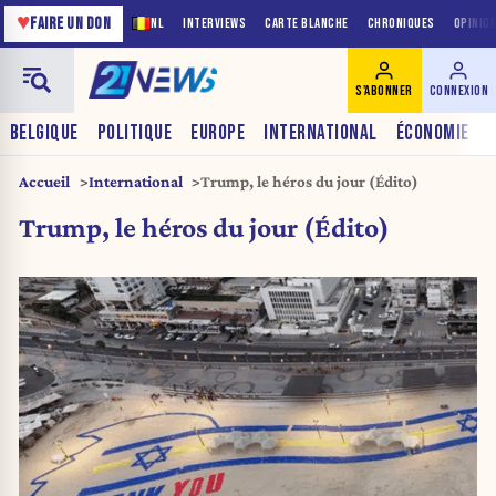
♥
FAIRE UN DON
NL
INTERVIEWS
CARTE BLANCHE
CHRONIQUES
OPINIO
S'ABONNER
CONNEXION
BELGIQUE
POLITIQUE
EUROPE
INTERNATIONAL
ÉCONOMIE
Accueil
International
Trump, le héros du jour (Édito)
Trump, le héros du jour (Édito)