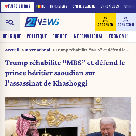
♥
FAIRE UN DON
NL
INTERVIEWS
CARTE BLANCHE
CHRONIQUES
OPINIO
S'ABONNER
CONNEXION
BELGIQUE
POLITIQUE
EUROPE
INTERNATIONAL
ÉCONOMIE
Accueil
International
Trump réhabilite “MBS” et défend le
prince héritier saoudien sur l’assassinat
Trump réhabilite “MBS” et défend le
de Khashoggi
prince héritier saoudien sur
l’assassinat de Khashoggi