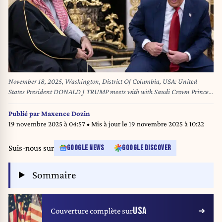
November 18, 2025, Washington, District Of Columbia, USA: United
States President DONALD J TRUMP meets with with Saudi Crown Prince
MOHAMMED BIN SALMAN as they meet in the Oval Office of the White
House. (Credit Image: © Nathan Howard/POOL/CNP via ZUMA Press
Publié par
Maxence Dozin
Wire)
19 novembre 2025 à 04:57
• Mis à jour le
19 novembre 2025 à 10:22
Suis-nous sur
GOOGLE NEWS
GOOGLE DISCOVER
Sommaire
USA
Couverture complète sur