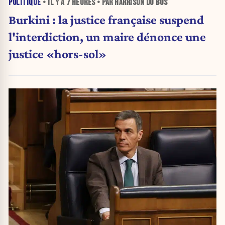
POLITIQUE
• IL Y A
7 HEURES
• PAR HARRISON DU BUS
Burkini : la justice française suspend
l'interdiction, un maire dénonce une
justice «hors-sol»