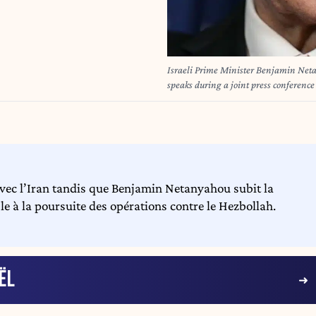
Israeli Prime Minister Benjamin Neta
speaks during a joint press conferenc
December 29, 2025. US President Don
Netanyahu in Florida on December 29 fo
Gaza truce plan. The two leaders also 
ec l’Iran tandis que Benjamin Netanyahou subit la
le à la poursuite des opérations contre le Hezbollah.
ËL