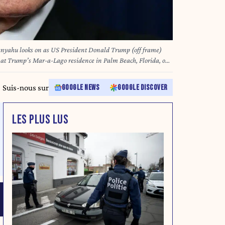
nyahu looks on as US President Donald Trump (off frame)
e at Trump’s Mar-a-Lago residence in Palm Beach, Florida, on
ald Trump hosted Israeli Prime Minister Benjamin
r crucial talks on moving to the next stage of the fragile
Suis-nous sur
GOOGLE NEWS
GOOGLE DISCOVER
discussed Iran, with Trump saying that if Tehran rebuilt its
nuclear facilities the United States would "knock them down." Jim WATSON / AFP
LES PLUS LUS