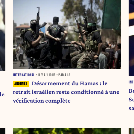
INTERNATIONAL
• IL Y A
1 JOUR
• PAR A JS
Désarmement du Hamas : le
INT
B
retrait israélien reste conditionné à une
de
S
vérification complète
s