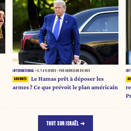
INTERNATIONAL
• IL Y A
6 JOURS
• PAR HARRISON DU BUS
INT
Le Hamas prêt à déposer les
armes ? Ce que prévoit le plan américain
r
P
a
TOUT SUR ISRAËL