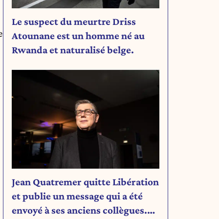
Le suspect du meurtre Driss
e
Atounane est un homme né au
Rwanda et naturalisé belge.
Jean Quatremer quitte Libération
et publie un message qui a été
envoyé à ses anciens collègues.