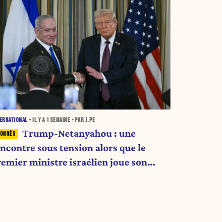
ERNATIONAL
• IL Y A
1 SEMAINE
• PAR J.PE
Trump-Netanyahou : une
encontre sous tension alors que le
remier ministre israélien joue son
venir politique