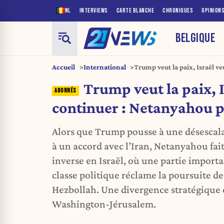
NL
INTERVIEWS
CARTE BLANCHE
CHRONIQUES
OPINION
BELGIQUE
Accueil
International
Trump veut la paix, Israël v
piège
Trump veut la paix, I
continuer : Netanyahou p
Alors que Trump pousse à une désescal
à un accord avec l’Iran, Netanyahou fait
inverse en Israël, où une partie importa
classe politique réclame la poursuite de
Hezbollah. Une divergence stratégique qu
Washington-Jérusalem.