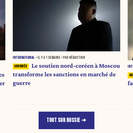
INTERNATIONAL
• IL Y A
1 SEMAINE
• PAR RÉDACTION
Le soutien nord-coréen à Moscou
INT
transforme les sanctions en marché de
es
guerre
er
fa
TOUT SUR RUSSIE