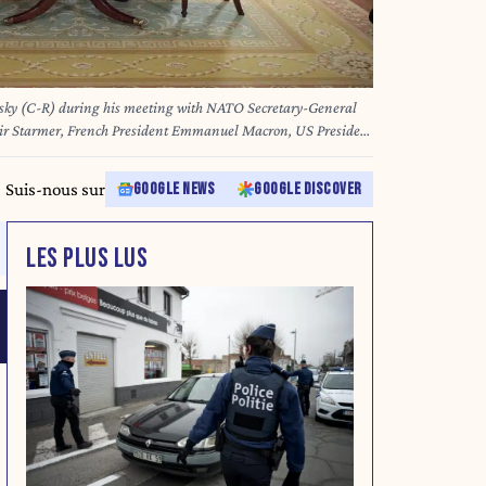
sky (C-R) during his meeting with NATO Secretary-General
eir Starmer, French President Emmanuel Macron, US President
xander Stubb, Italian Prime Minister Giorgia Meloni, German
ean Commission President Ursula von der Leyen in the East
Suis-nous sur
GOOGLE NEWS
GOOGLE DISCOVER
on, DC, on August 18, 2025. European leaders join Ukrainian
 with US President Donald Trump on August 18, as they try to
 The leaders heading to Washington on Monday to appear
LES PLUS LUS
e "coalition of the willing." Handout / UKRAINIAN
FP