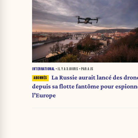
INTERNATIONAL
• IL Y A
3 JOURS
• PAR A JS
La Russie aurait lancé des dron
depuis sa flotte fantôme pour espionn
l’Europe