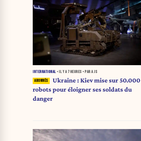
INTERNATIONAL
• IL Y A
7 HEURES
• PAR A JS
Ukraine : Kiev mise sur 50.000
robots pour éloigner ses soldats du
danger