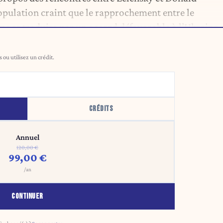
pulation craint que le rapprochement entre le
ne se traduise par un accord défavorable à l’Ukraine.
ou utilisez un crédit.
CRÉDITS
Annuel
120,00 €
99,00 €
/an
CONTINUER