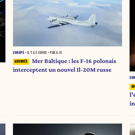
EUROPE
• IL Y A
2 JOURS
• PAR A JS
Mer Baltique : les F-16 polonais
interceptent un nouvel Il-20M russe
EU
l
in