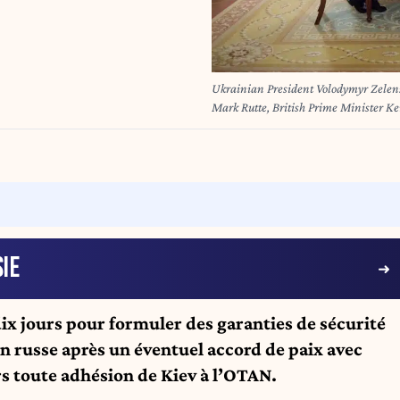
Ukrainian President Volodymyr Zelen
Mark Rutte, British Prime Minister K
Donald Trump, Finnish President Ale
Chancellor Friedrich Merz, and Europ
Room of the White House in Washingt
President Volodymyr Zelensky in talks
find a way to end Russia's offensive.
alongside Zelensky call themselves th
PRESIDENTIAL PRESS SERVICE / A
IE
dix jours pour formuler des garanties de sécurité
on russe après un éventuel accord de paix avec
rs toute adhésion de Kiev à l’OTAN.