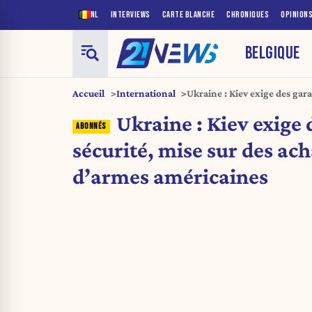
NL
INTERVIEWS
CARTE BLANCHE
CHRONIQUES
OPINION
BELGIQUE
Accueil
International
Ukraine : Kiev exige des gara
achats massifs d’armes amér
Ukraine : Kiev exige 
sécurité, mise sur des ach
d’armes américaines