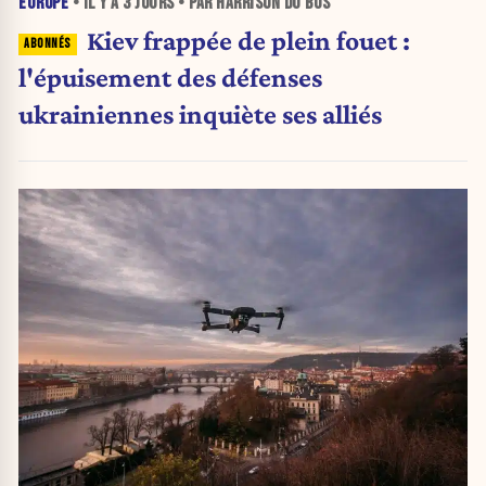
EUROPE
• IL Y A
3 JOURS
• PAR HARRISON DU BUS
Kiev frappée de plein fouet :
l'épuisement des défenses
ukrainiennes inquiète ses alliés