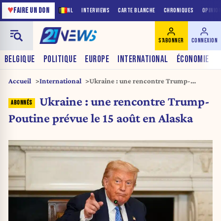
♥
FAIRE UN DON
NL
INTERVIEWS
CARTE BLANCHE
CHRONIQUES
OPINIO
S'ABONNER
CONNEXION
BELGIQUE
POLITIQUE
EUROPE
INTERNATIONAL
ÉCONOMIE
Accueil
International
Ukraine : une rencontre Trump-
Poutine prévue le 15 août en Alaska
Ukraine : une rencontre Trump-
Poutine prévue le 15 août en Alaska