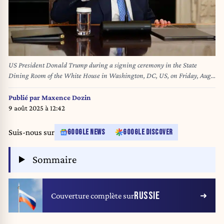
US President Donald Trump during a signing ceremony in the State
Dining Room of the White House in Washington, DC, US, on Friday, Aug.
8, 2025. US President Trump said he would host the leaders of Armenia
and Azerbaijan for a peace summit with expectation that the pair will sign
Publié par
Maxence Dozin
an agreement seeking to end decades of conflict between the South
9 août 2025 à 12:42
Caucasus nations. Photo by Nathan Howard/Pool/ABACAPRESS.COM
Suis-nous sur
GOOGLE NEWS
GOOGLE DISCOVER
Sommaire
RUSSIE
Couverture complète sur