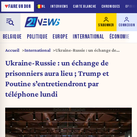
♥
FAIRE UN DON
NL
INTERVIEWS
CARTE BLANCHE
CHRONIQUES
OPINIO
S'ABONNER
CONNEXION
BELGIQUE
POLITIQUE
EUROPE
INTERNATIONAL
ÉCONOMIE
Accueil
International
Ukraine-Russie : un échange de
prisonniers aura lieu ; Trump et
Ukraine-Russie : un échange de
Poutine s’entretiendront par téléphone
lundi
prisonniers aura lieu ; Trump et
Poutine s’entretiendront par
téléphone lundi