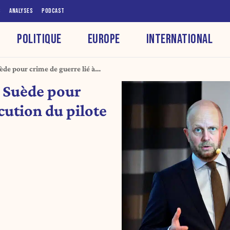
S
ANALYSES
PODCAST
POLITIQUE
EUROPE
INTERNATIONAL
ède pour crime de guerre lié à
ien en 2014
n Suède pour
écution du pilote