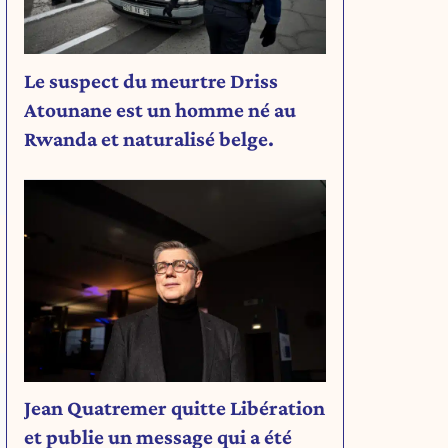
Le suspect du meurtre Driss
Atounane est un homme né au
Rwanda et naturalisé belge.
Jean Quatremer quitte Libération
et publie un message qui a été