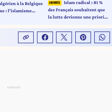
Islam radical : 81 %
lgérien à la Belgique
des Français souhaitent que
me : l’islamisme
la lutte devienne une priorité
 et vous regardez
gouvernementale
 ! (Carte blanche)