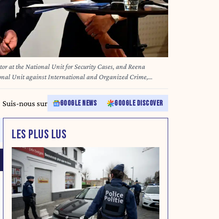
tor at the National Unit for Security Cases, and Reena
ional Unit against International and Organized Crime,
 2025 in Stockholm, Sweden. The Public Prosecution Authority
gravated war crimes and terrorist crimes in Syria committed
Suis-nous sur
GOOGLE NEWS
GOOGLE DISCOVER
Jonas EKSTROMER / TT News Agency / AFP) / Sweden OUT
LES PLUS LUS