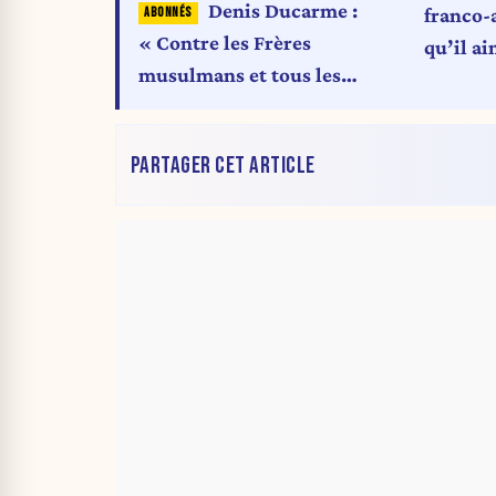
Denis Ducarme :
franco-a
« Contre les Frères
qu’il ai
musulmans et tous les
avance,
radicalismes, tourner la page
ailleurs
sur deux décennies de lâcheté
PARTAGER CET ARTICLE
politique »