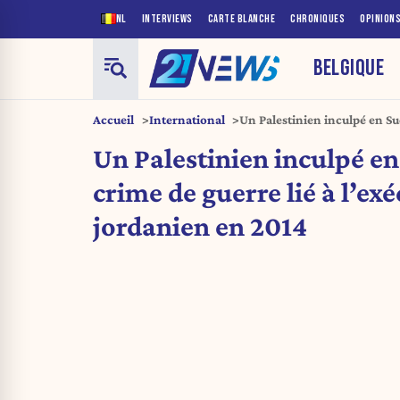
NL
INTERVIEWS
CARTE BLANCHE
CHRONIQUES
OPINION
BELGIQUE
Accueil
International
Un Palestinien inculpé en Su
l’exécution du pilote jordan
Un Palestinien inculpé e
crime de guerre lié à l’ex
jordanien en 2014