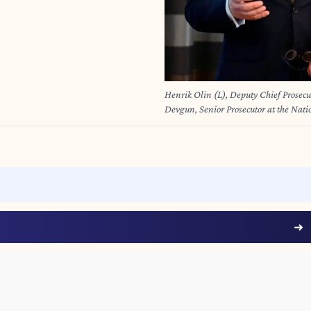
Henrik Olin (L), Deputy Chief Prosecu
Devgun, Senior Prosecutor at the Nat
address a press conference on May 25,
is indicting a 32-year-old man for ag
between 2014 and 2015. (Photo by 