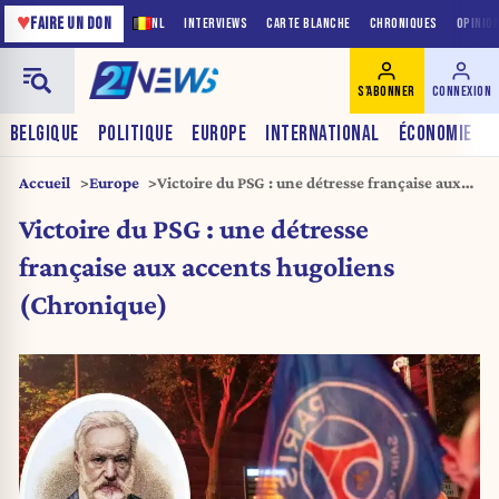
♥
FAIRE UN DON
NL
INTERVIEWS
CARTE BLANCHE
CHRONIQUES
OPINIO
S'ABONNER
CONNEXION
BELGIQUE
POLITIQUE
EUROPE
INTERNATIONAL
ÉCONOMIE
Accueil
Europe
Victoire du PSG : une détresse française aux
accents hugoliens (Chronique)
Victoire du PSG : une détresse
française aux accents hugoliens
(Chronique)