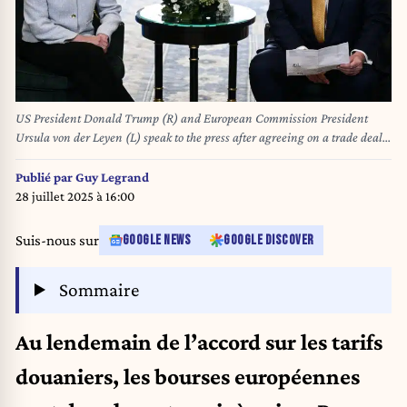
US President Donald Trump (R) and European Commission President
Ursula von der Leyen (L) speak to the press after agreeing on a trade deal
between the two economies following their meeting, in Turnberry south
west Scotland on July 27, 2025, on the third day of his visit to the country,
Publié par
Guy Legrand
since his second tenure as President began. US President Donald Trump
28 juillet 2025 à 16:00
said on July 27, 2025 that he had reached a trade agreement with
European Union chief Ursula von der Leyen. "We have reached a deal. It's
Suis-nous sur
GOOGLE NEWS
GOOGLE DISCOVER
a good deal for everybody," Trump told reporters after talks with von der
Leyen at his golf resort in Turnberry, Scotland. The EU chief also hailed it
Sommaire
as a "good deal". Brendan SMIALOWSKI / AFP
Au lendemain de l’accord sur les tarifs
douaniers, les bourses européennes