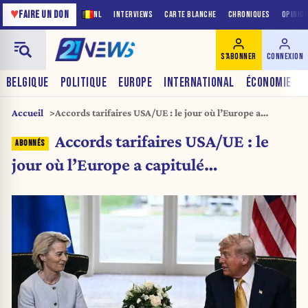
♥
FAIRE UN DON
NL
INTERVIEWS
CARTE BLANCHE
CHRONIQUES
OPINIO
S'ABONNER
CONNEXION
BELGIQUE
POLITIQUE
EUROPE
INTERNATIONAL
ÉCONOMIE
Accueil
Accords tarifaires USA/UE : le jour où l’Europe a
capitulé…
Accords tarifaires USA/UE : le
jour où l’Europe a capitulé…