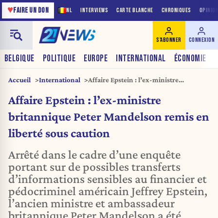
♥
FAIRE UN DON
NL
INTERVIEWS
CARTE BLANCHE
CHRONIQUES
OPINIO
S'ABONNER
CONNEXION
BELGIQUE
POLITIQUE
EUROPE
INTERNATIONAL
ÉCONOMIE
Accueil
International
Affaire Epstein : l’ex-ministre
britannique Peter Mandelson remis en
Affaire Epstein : l’ex-ministre
liberté sous caution
britannique Peter Mandelson remis en
liberté sous caution
Arrêté dans le cadre d’une enquête
portant sur de possibles transferts
d’informations sensibles au financier et
pédocriminel américain Jeffrey Epstein,
l’ancien ministre et ambassadeur
britannique Peter Mandelson a été