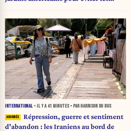
pesticides
INTERNATIONAL
• IL Y A
41 MINUTES
• PAR HARRISON DU BUS
Répression, guerre et sentiment
d'abandon : les Iraniens au bord de