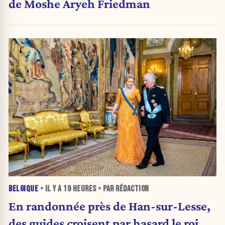
de Moshe Aryeh Friedman
BELGIQUE
• IL Y A
19 HEURES
• PAR RÉDACTION
En randonnée près de Han-sur-Lesse,
des guides croisent par hasard le roi