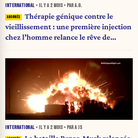
INTERNATIONAL
• IL Y A
2 MOIS
• PAR A.G.
Thérapie génique contre le
vieillissement : une première injection
chez l’homme relance le rêve de
“rajeunir” les cellules
INTERNATIONAL
• IL Y A
2 MOIS
• PAR A JS
La bataille Bezos-Musk relancée