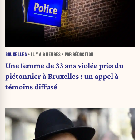
BRUXELLES
• IL Y A
8 HEURES
• PAR RÉDACTION
Une femme de 33 ans violée près du
piétonnier à Bruxelles : un appel à
témoins diffusé