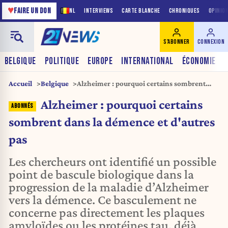
♥
FAIRE UN DON
NL
INTERVIEWS
CARTE BLANCHE
CHRONIQUES
OPINIO
S'ABONNER
CONNEXION
BELGIQUE
POLITIQUE
EUROPE
INTERNATIONAL
ÉCONOMIE
Accueil
Belgique
Alzheimer : pourquoi certains sombrent
dans la démence et d'autres pas
Alzheimer : pourquoi certains
sombrent dans la démence et d'autres
pas
Les chercheurs ont identifié un possible
point de bascule biologique dans la
progression de la maladie d’Alzheimer
vers la démence. Ce basculement ne
concerne pas directement les plaques
amyloïdes ou les protéines tau, déjà