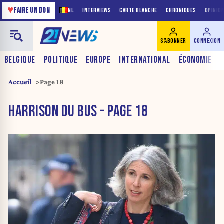
♥
FAIRE UN DON
NL
INTERVIEWS
CARTE BLANCHE
CHRONIQUES
OPINIO
S'ABONNER
CONNEXION
BELGIQUE
POLITIQUE
EUROPE
INTERNATIONAL
ÉCONOMIE
Accueil
Page 18
HARRISON DU BUS - PAGE 18