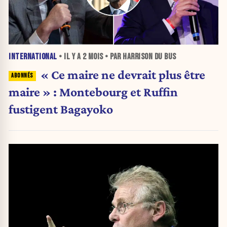
INTERNATIONAL
• IL Y A
2 MOIS
• PAR HARRISON DU BUS
« Ce maire ne devrait plus être
maire » : Montebourg et Ruffin
fustigent Bagayoko