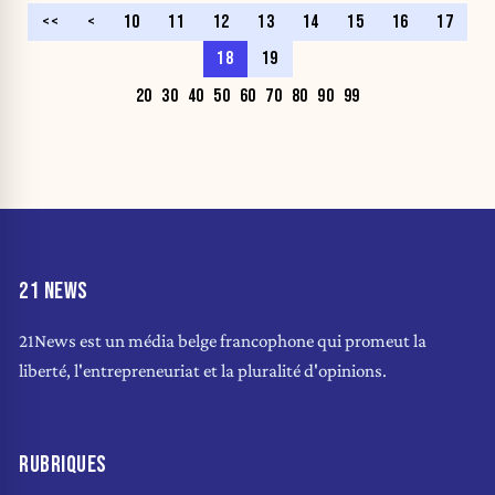
<<
<
10
11
12
13
14
15
16
17
18
19
20
30
40
50
60
70
80
90
99
21 NEWS
21News est un média belge francophone qui promeut la
liberté, l'entrepreneuriat et la pluralité d'opinions.
RUBRIQUES