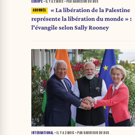
EUROPE
• IL Y A
2 MOIS
• PAR HARRISON DU BUS
« La libération de la Palestine
représente la libération du monde » :
l'évangile selon Sally Rooney
INTERNATIONAL
• IL Y A
2 MOIS
• PAR HARRISON DU BUS