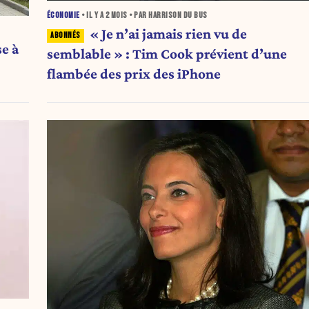
ÉCONOMIE
• IL Y A
2 MOIS
• PAR HARRISON DU BUS
« Je n’ai jamais rien vu de
e à
semblable » : Tim Cook prévient d’une
flambée des prix des iPhone