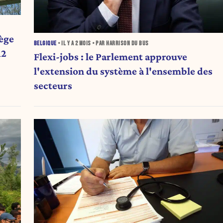
iège
BELGIQUE
• IL Y A
2 MOIS
• PAR HARRISON DU BUS
12
Flexi-jobs : le Parlement approuve
l'extension du système à l'ensemble des
secteurs