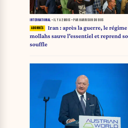
INTERNATIONAL
• IL Y A
2 MOIS
• PAR HARRISON DU BUS
Iran : après la guerre, le régime
mollahs sauve l’essentiel et reprend s
souffle