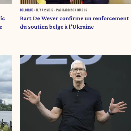
BELGIQUE
• IL Y A
2 MOIS
• PAR HARRISON DU BUS
ic
Bart De Wever confirme un renforcement
e
du soutien belge à l’Ukraine