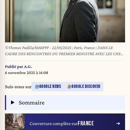
©Thomas Padilla/MAXPPP - 22/05/2025 ; Paris, France ; DANS LE
CADRE DES RENCONTRES DU PREMIER MINISTRE AVEC LES CHEFS
DE PARTIS REPRESENTES AU PARLEMENT POUR EVOQUER LE
SCRUTIN A LA PROPORTIONNELLE, ENTRETIEN AVEC LE
Publié par
A.G.
PRESIDENT DU PARTI HORIZONS, EDOUARD PHILIPPE A
6 novembre 2025 à 16:08
MATIGNON.
Suis-nous sur
GOOGLE NEWS
GOOGLE DISCOVER
Sommaire
FRANCE
Couverture complète sur