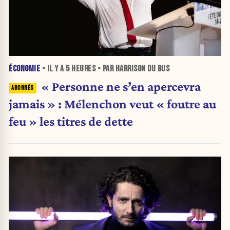
ÉCONOMIE
• IL Y A
5 HEURES
• PAR HARRISON DU BUS
« Personne ne s’en apercevra
jamais » : Mélenchon veut « foutre au
feu » les titres de dette