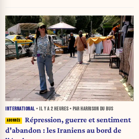
pesticides
INTERNATIONAL
• IL Y A
2 HEURES
• PAR HARRISON DU BUS
Répression, guerre et sentiment
d'abandon : les Iraniens au bord de