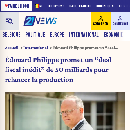
♥
FAIRE UN DON
NL
INTERVIEWS
CARTE BLANCHE
CHRONIQUES
OPINIO
S'ABONNER
CONNEXION
BELGIQUE
POLITIQUE
EUROPE
INTERNATIONAL
ÉCONOMIE
Accueil
International
Édouard Philippe promet un “deal
fiscal inédit” de 50 milliards pour
Édouard Philippe promet un “deal
relancer la production
fiscal inédit” de 50 milliards pour
relancer la production