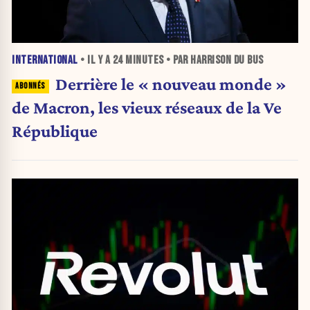
INTERNATIONAL
• IL Y A
24 MINUTES
• PAR HARRISON DU BUS
Derrière le « nouveau monde »
de Macron, les vieux réseaux de la Ve
République