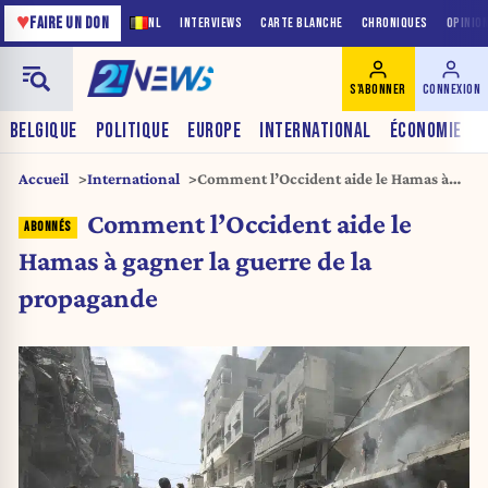
♥
FAIRE UN DON
NL
INTERVIEWS
CARTE BLANCHE
CHRONIQUES
OPINIO
S'ABONNER
CONNEXION
BELGIQUE
POLITIQUE
EUROPE
INTERNATIONAL
ÉCONOMIE
Accueil
International
Comment l’Occident aide le Hamas à
gagner la guerre de la propagande
Comment l’Occident aide le
Hamas à gagner la guerre de la
propagande