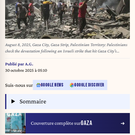
August 8, 2025, Gaza City, Gaza Strip, Palestinian Territory: Palestinians
check the devastation following an Israeli strike that hit Gaza City's
southern al-Zaitoon neighbourhood. Israel's military will ''take control'' of
Gaza City under a new plan approved by Prime Minister Benjamin
Publié par
A.G.
Netanyahu's security cabinet, touching off a wave of criticism Friday from
30 octobre 2025 à 05:10
both inside and outside the country. (Credit Image: © Omar Ashtawy/APA
Images via ZUMA Press Wire)
Suis-nous sur
GOOGLE NEWS
GOOGLE DISCOVER
Sommaire
GAZA
Couverture complète sur