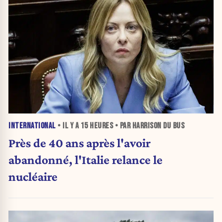
INTERNATIONAL
• IL Y A
15 HEURES
• PAR HARRISON DU BUS
Près de 40 ans après l'avoir
abandonné, l'Italie relance le
nucléaire