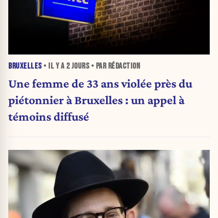
BRUXELLES
• IL Y A
2 JOURS
• PAR RÉDACTION
Une femme de 33 ans violée près du
piétonnier à Bruxelles : un appel à
témoins diffusé