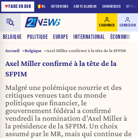
♥
FAIRE UN DON
NL
INTERVIEWS
CARTE BLANCHE
CHRONIQUES
OPINIO
S'ABONNER
CONNEXION
BELGIQUE
POLITIQUE
EUROPE
INTERNATIONAL
ÉCONOMIE
Accueil
Belgique
Axel Miller confirmé à la tête de la SFPIM
Axel Miller confirmé à la tête de la
SFPIM
Malgré une polémique nourrie et des
critiques venues tant du monde
politique que financier, le
gouvernement fédéral a confirmé
vendredi la nomination d’Axel Miller à
la présidence de la SFPIM. Un choix
assumé par le MR, mais qui continue de