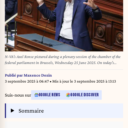
N-VA's Axel Ronse pictured during a plenary session of the chamber of the
federal parliament in Brussels, Wednesday 25 June 2025. On today's
agenda: the limitation of unemployment benefits over time. BELGA
PHOTO NICOLAS MAETERLINCK
Publié par
Maxence Dozin
3 septembre 2025 à 06:47
• Mis à jour le
3 septembre 2025 à 13:13
Suis-nous sur
GOOGLE NEWS
GOOGLE DISCOVER
Sommaire