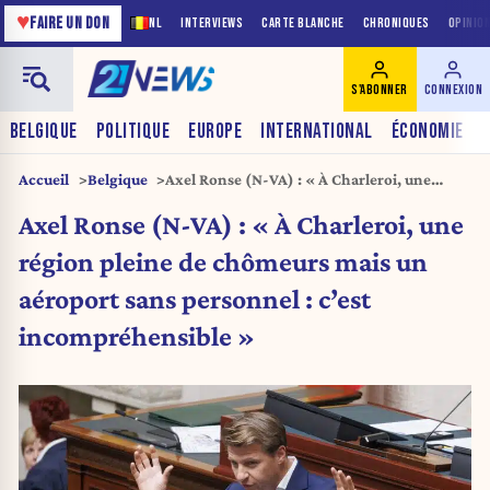
♥
FAIRE UN DON
NL
INTERVIEWS
CARTE BLANCHE
CHRONIQUES
OPINIO
S'ABONNER
CONNEXION
BELGIQUE
POLITIQUE
EUROPE
INTERNATIONAL
ÉCONOMIE
Accueil
Belgique
Axel Ronse (N-VA) : « À Charleroi, une
région pleine de chômeurs mais un aéroport
Axel Ronse (N-VA) : « À Charleroi, une
sans personnel : c’est incompréhensible »
région pleine de chômeurs mais un
aéroport sans personnel : c’est
incompréhensible »