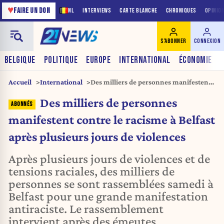
♥
FAIRE UN DON
NL
INTERVIEWS
CARTE BLANCHE
CHRONIQUES
OPINIO
S'ABONNER
CONNEXION
BELGIQUE
POLITIQUE
EUROPE
INTERNATIONAL
ÉCONOMIE
Accueil
International
Des milliers de personnes manifestent
contre le racisme à Belfast après
Des milliers de personnes
plusieurs jours de violences
manifestent contre le racisme à Belfast
après plusieurs jours de violences
Après plusieurs jours de violences et de
tensions raciales, des milliers de
personnes se sont rassemblées samedi à
Belfast pour une grande manifestation
antiraciste. Le rassemblement
intervient après des émeutes