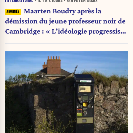
INTERNATIONAL
• IL Y A
2 JOURS
• PAR PETER BACKX
Maarten Boudry après la
démission du jeune professeur noir de
Cambridge : « L'idéologie progressiste
a pris le pas sur la science »